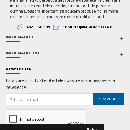
Ne aflam intr-o perpetua dezvoltare deoarece ne orientam
in functie de cerintele clientilor, tinand cont de parerile
dumneavoastra. Incercam sa aducem produse noi, la mare
cautare, luand in considerare raportul calitate-pret.
0745 358 401
COMENZI@MIROMOTO.RO
INFORMATII UTILE
INFORMATII CONT
NEWSLETTER
Fii la curent cu toate ofertele noastre si aboneaza-te la
newsletter
MA ABONEZ!
Refuz