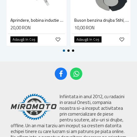
Aprindere, bobina inductie motocoasa chinezeasca TL43 TL 52, Ruris Dac 210, Dac 310
Buson benzina drujba Stihl, model cu clapeta
20,00 RON
10,00 RON
Adaugă în Coş
Adaugă în Coş
Infiintata in anul 2012, cu radacini
in orasul Onesti, compania
noastra si-a inceput activitatea
prin comercializare de piese
pentru scutere, atv-uri si drujbe,
offline. Un an mai tarziu am inceput sa crestem datorita
echipei tinere cu care lucram si am patruns pe piata online.