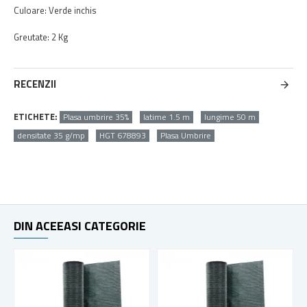
Culoare: Verde inchis
Greutate: 2 Kg
RECENZII
ETICHETE:
Plasa umbrire 35%
latime 1.5 m
lungime 50 m
densitate 35 g/mp
HGT 678893
Plasa Umbrire
DIN ACEEASI CATEGORIE