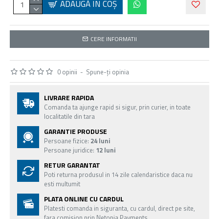
ADAUGĂ ÎN COŞ
CERE INFORMATII
0 opinii
-
Spune-ţi opinia
LIVRARE RAPIDA
Comanda ta ajunge rapid si sigur, prin curier, in toate
localitatile din tara
GARANTIE PRODUSE
Persoane fizice:
24 luni
Persoane juridice:
12 luni
RETUR GARANTAT
Poti returna produsul in 14 zile calendaristice daca nu
esti multumit
PLATA ONLINE CU CARDUL
Platesti comanda in siguranta, cu cardul, direct pe site,
fara comision prin Netopia Payments