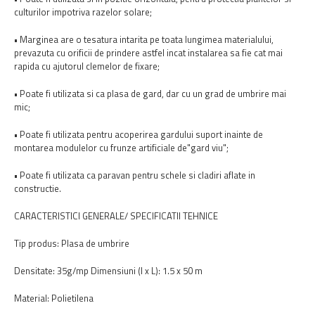
culturilor impotriva razelor solare;
• Marginea are o tesatura intarita pe toata lungimea materialului,
prevazuta cu orificii de prindere astfel incat instalarea sa fie cat mai
rapida cu ajutorul clemelor de fixare;
• Poate fi utilizata si ca plasa de gard, dar cu un grad de umbrire mai
mic;
• Poate fi utilizata pentru acoperirea gardului suport inainte de
montarea modulelor cu frunze artificiale de"gard viu";
• Poate fi utilizata ca paravan pentru schele si cladiri aflate in
constructie.
CARACTERISTICI GENERALE/ SPECIFICATII TEHNICE
Tip produs: Plasa de umbrire
Densitate: 35g/mp Dimensiuni (l x L): 1.5 x 50 m
Material: Polietilena