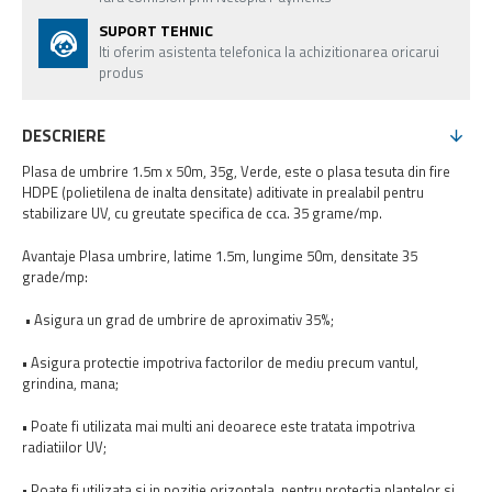
SUPORT TEHNIC
Iti oferim asistenta telefonica la achizitionarea oricarui
produs
DESCRIERE
Plasa de umbrire 1.5m x 50m, 35g, Verde, este o plasa tesuta din fire
HDPE (polietilena de inalta densitate) aditivate in prealabil pentru
stabilizare UV, cu greutate specifica de cca. 35 grame/mp.
Avantaje Plasa umbrire, latime 1.5m, lungime 50m, densitate 35
grade/mp:
• Asigura un grad de umbrire de aproximativ 35%;
• Asigura protectie impotriva factorilor de mediu precum vantul,
grindina, mana;
• Poate fi utilizata mai multi ani deoarece este tratata impotriva
radiatiilor UV;
• Poate fi utilizata si in pozitie orizontala, pentru protectia plantelor si