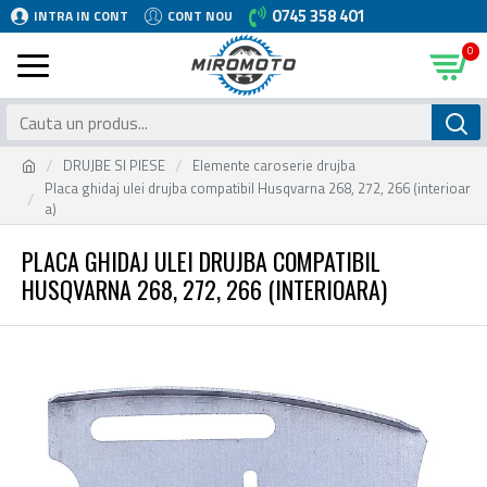
0745 358 401
INTRA IN CONT
CONT NOU
0
DRUJBE SI PIESE
Elemente caroserie drujba
Placa ghidaj ulei drujba compatibil Husqvarna 268, 272, 266 (interioar
a)
PLACA GHIDAJ ULEI DRUJBA COMPATIBIL
HUSQVARNA 268, 272, 266 (INTERIOARA)