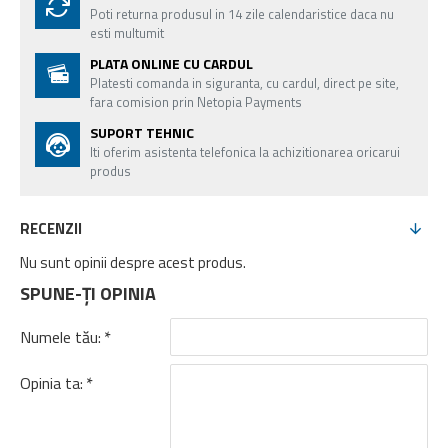
Poti returna produsul in 14 zile calendaristice daca nu
esti multumit
PLATA ONLINE CU CARDUL
Platesti comanda in siguranta, cu cardul, direct pe site,
fara comision prin Netopia Payments
SUPORT TEHNIC
Iti oferim asistenta telefonica la achizitionarea oricarui
produs
RECENZII
Nu sunt opinii despre acest produs.
SPUNE-ŢI OPINIA
Numele tău:
Opinia ta: