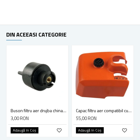
DIN ACEEASI CATEGORIE
Buson filtru aer drujba china 4500, 5200
Capac filtru aer compatibil cu drujba Stihl 290, 390, 310, 029, 039
3,00 RON
55,00 RON
Adaugă în Coş
Adaugă în Coş