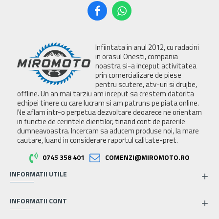
Infiintata in anul 2012, cu radacini
in orasul Onesti, compania
noastra si-a inceput activitatea
prin comercializare de piese
pentru scutere, atv-uri si drujbe,
offline. Un an mai tarziu am inceput sa crestem datorita
echipei tinere cu care lucram si am patruns pe piata online.
Ne aflam intr-o perpetua dezvoltare deoarece ne orientam
in functie de cerintele clientilor, tinand cont de parerile
dumneavoastra. Incercam sa aducem produse noi, la mare
cautare, luand in considerare raportul calitate-pret.
0745 358 401
COMENZI@MIROMOTO.RO
INFORMATII UTILE
INFORMATII CONT