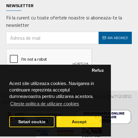
NEWSLETTER
Fii la curent cu toate ofertele noastre si aboneaza-te la
newsletter
MA ABONEZ!
Refuz
Acest site utilizeaza cookies. Navigarea in
continuare reprezinta acceptul
© 2026 MIRALEX PARTS SRL, CIF: RO30468586, Nr.reg.com: J04/712/2012.
dumneavoastra pentru utilizarea acestora.
All Rights Reserved - by DevPro.ro
Citeste politica de utilizare cookies
Setari cookie
Accept