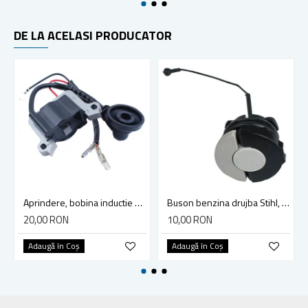
DE LA ACELASI PRODUCATOR
Aprindere, bobina inductie motocoasa chinezeasca TL43 TL 52, Ruris Dac 210, Dac 310
Buson benzina drujba Stihl, model cu clapeta
20,00 RON
10,00 RON
Adaugă în Coş
Adaugă în Coş