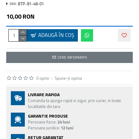
BTP-81-48-01
SKU:
10,00 RON
ADAUGĂ ÎN COŞ
CERE INFORMATII
0 opinii
-
Spune-ţi opinia
LIVRARE RAPIDA
Comanda ta ajunge rapid si sigur, prin curier, in toate
localitatile din tara
GARANTIE PRODUSE
Persoane fizice:
24 luni
Persoane juridice:
12 luni
RETUR GARANTAT