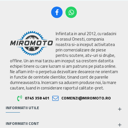
Infiintata in anul 2012, cu radacini
in orasul Onesti, compania
noastra si-a inceput activitatea
prin comercializare de piese
pentru scutere, atv-uri si drujbe,
offline. Un an mai tarziu am inceput sa crestem datorita
echipei tinere cu care lucram si am patruns pe piata online.
Ne aflam intr-o perpetua dezvoltare deoarece ne orientam
in functie de cerintele clientilor, tinand cont de parerile
dumneavoastra. Incercam sa aducem produse noi, la mare
cautare, luand in considerare raportul calitate-pret.
0745 358 401
COMENZI@MIROMOTO.RO
INFORMATII UTILE
INFORMATII CONT