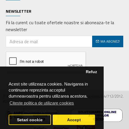
NEWSLETTER
Fii la curent cu toate ofertele noastre si aboneaza-te la
newsletter
MA ABONEZ!
Refuz
Acest site utilizeaza cookies. Navigarea in
continuare reprezinta acceptul
© 2026 MIRALEX PARTS SRL, CIF: RO30468586, Nr.reg.com: J04/712/2012.
dumneavoastra pentru utilizarea acestora.
All Rights Reserved - by DevPro.ro
Citeste politica de utilizare cookies
Setari cookie
Accept