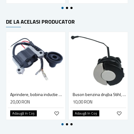
DE LA ACELASI PRODUCATOR
Aprindere, bobina inductie motocoasa chinezeasca TL43 TL 52, Ruris Dac 210, Dac 310
Buson benzina drujba Stihl, model cu clapeta
20,00 RON
10,00 RON
Adaugă în Coş
Adaugă în Coş