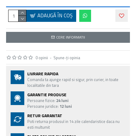
ADAUGĂ ÎN COŞ
CERE INFORMATII
0 opinii
-
Spune-ţi opinia
LIVRARE RAPIDA
Comanda ta ajunge rapid si sigur, prin curier, in toate
localitatile din tara
GARANTIE PRODUSE
Persoane fizice:
24 luni
Persoane juridice:
12 luni
RETUR GARANTAT
Poti returna produsul in 14 zile calendaristice daca nu
esti multumit