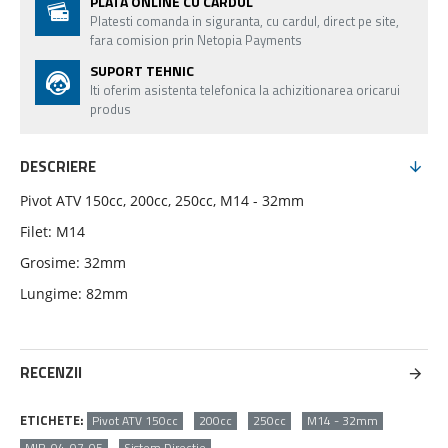
PLATA ONLINE CU CARDUL
Platesti comanda in siguranta, cu cardul, direct pe site,
fara comision prin Netopia Payments
SUPORT TEHNIC
Iti oferim asistenta telefonica la achizitionarea oricarui
produs
DESCRIERE
Pivot ATV 150cc, 200cc, 250cc, M14 - 32mm
Filet: M14
Grosime: 32mm
Lungime: 82mm
RECENZII
ETICHETE:
Pivot ATV 150cc
200cc
250cc
M14 - 32mm
MIR-04-07-05
Sistem Directie