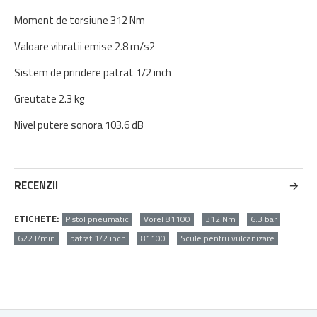
Moment de torsiune 312 Nm
Valoare vibratii emise 2.8 m/s2
Sistem de prindere patrat 1/2 inch
Greutate 2.3 kg
Nivel putere sonora 103.6 dB
RECENZII
ETICHETE:
Pistol pneumatic
Vorel 81100
312 Nm
6.3 bar
622 l/min
patrat 1/2 inch
81100
Scule pentru vulcanizare