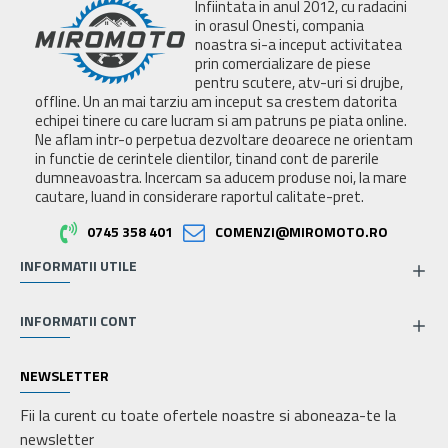
Infiintata in anul 2012, cu radacini
in orasul Onesti, compania
noastra si-a inceput activitatea
prin comercializare de piese
pentru scutere, atv-uri si drujbe,
offline. Un an mai tarziu am inceput sa crestem datorita
echipei tinere cu care lucram si am patruns pe piata online.
Ne aflam intr-o perpetua dezvoltare deoarece ne orientam
in functie de cerintele clientilor, tinand cont de parerile
dumneavoastra. Incercam sa aducem produse noi, la mare
cautare, luand in considerare raportul calitate-pret.
0745 358 401
COMENZI@MIROMOTO.RO
INFORMATII UTILE
INFORMATII CONT
NEWSLETTER
Fii la curent cu toate ofertele noastre si aboneaza-te la
newsletter