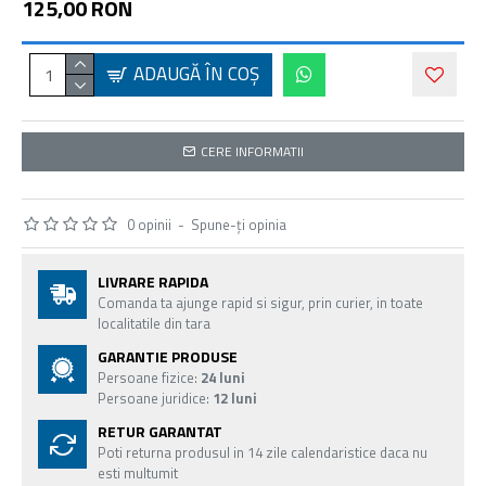
125,00 RON
ADAUGĂ ÎN COŞ
CERE INFORMATII
0 opinii
-
Spune-ţi opinia
LIVRARE RAPIDA
Comanda ta ajunge rapid si sigur, prin curier, in toate
localitatile din tara
GARANTIE PRODUSE
Persoane fizice:
24 luni
Persoane juridice:
12 luni
RETUR GARANTAT
Poti returna produsul in 14 zile calendaristice daca nu
esti multumit