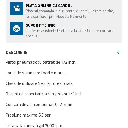
PLATA ONLINE CU CARDUL
Platesti comanda in siguranta, cu cardul, direct pe site,
fara comision prin Netopia Payments
SUPORT TEHNIC
Iti oferim asistenta telefonica la achizitionarea oricarui
produs
DESCRIERE
Pistol pneumatic cu patrat de 1/2 inch.
Forta de strangere foarte mare.
Clasa de utilizare Semi-profesionala
Racord de conectare la compresor 1/4 inch
Consum de aer comprimat 622 l/min
Presiune maxima 6.3 bar
Turatia la mers in gol 7000 rpm