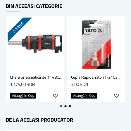
DIN ACEEASI CATEGORIE
2-3 ZILE
Cheie pneumatică de 1" 4800 Nm Yato YT-09618
Cupla Rapida Yato YT-2403, Dimensiune 1/4, Filet Interior
1.179,00 RON
3,00 RON
Adaugă în Coş
Adaugă în Coş
DE LA ACELASI PRODUCATOR