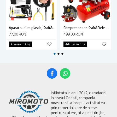
Aparat sudura plastic, Kraft&Dele KD865, 120 W, extra accesorii incluse
Compresor aer Kraft&Dele KD400, 24L, 3.8CP, 8Bar, 205/min, profesional
77,00 RON
499,00 RON
Adaugă în Coş
Adaugă în Coş
Infiintata in anul 2012, cu radacini
in orasul Onesti, compania
noastra si-a inceput activitatea
prin comercializare de piese
pentru scutere, atv-uri si drujbe,