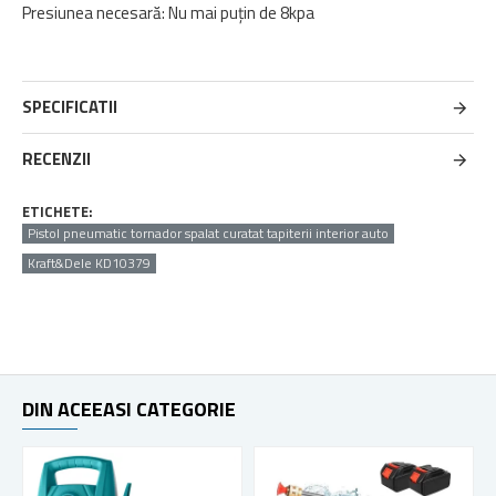
Presiunea necesară: Nu mai puțin de 8kpa
SPECIFICATII
RECENZII
ETICHETE:
Pistol pneumatic tornador spalat curatat tapiterii interior auto
Kraft&Dele KD10379
DIN ACEEASI CATEGORIE