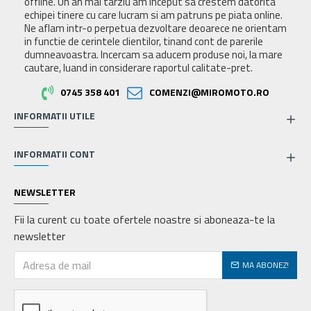
offline. Un an mai tarziu am inceput sa crestem datorita
echipei tinere cu care lucram si am patruns pe piata online.
Ne aflam intr-o perpetua dezvoltare deoarece ne orientam
in functie de cerintele clientilor, tinand cont de parerile
dumneavoastra. Incercam sa aducem produse noi, la mare
cautare, luand in considerare raportul calitate-pret.
0745 358 401
COMENZI@MIROMOTO.RO
INFORMATII UTILE
INFORMATII CONT
NEWSLETTER
Fii la curent cu toate ofertele noastre si aboneaza-te la
newsletter
MA ABONEZ!