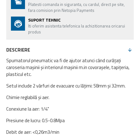
Platesti comanda in siguranta, cu cardul, direct pe site,
fara comision prin Netopia Payments
SUPORT TEHNIC
Iti oferim asistenta telefonica la achizitionarea oricarui
produs
DESCRIERE
Spumatorul pneumatic va fi de ajutor atunci când curățați
caroseria mașinii și interiorul mașinii m.in covorașele, tapițeria,
plasticul etc.
Setul include 2 vârfuri de evacuare cu lățimi: 58mm și 32mm.
Chimie reglabilă și aer.
Conexiune la aer: 1/4"
Presiune de lucru: 0.5-0.8Mpa
Debit de aer: <0,26m3/min