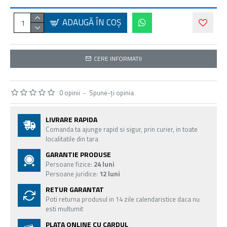
ADAUGĂ ÎN COŞ
CERE INFORMATII
0 opinii
-
Spune-ţi opinia
LIVRARE RAPIDA
Comanda ta ajunge rapid si sigur, prin curier, in toate
localitatile din tara
GARANTIE PRODUSE
Persoane fizice:
24 luni
Persoane juridice:
12 luni
RETUR GARANTAT
Poti returna produsul in 14 zile calendaristice daca nu
esti multumit
PLATA ONLINE CU CARDUL