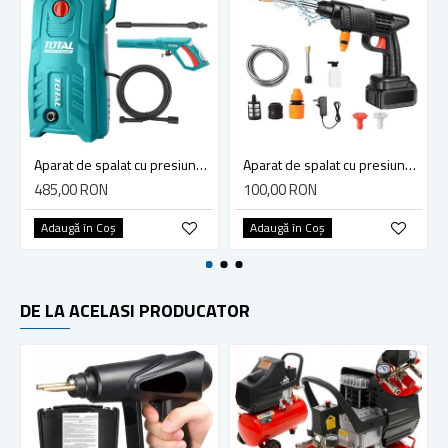
Aparat de spalat cu presiune Total, 1400W, 330L/H, 130 bar
Aparat de spalat cu presiune, cu 2 acumulatori 48v, putere 240L/h, 25 bar, maner ergonomic, recipient spuma, 3 jeturi diferite, geanta de transport, Negru
485,00 RON
100,00 RON
Adaugă în Coş
Adaugă în Coş
DE LA ACELASI PRODUCATOR