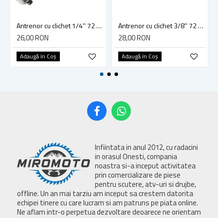
Antrenor cu clichet 1/4'' 72 dinti Vorel 53571
Antrenor cu clichet 3/8'' 72 dinti 200mm, Vorel 53572
26,00 RON
28,00 RON
Adaugă în Coş
Adaugă în Coş
Infiintata in anul 2012, cu radacini
in orasul Onesti, compania
noastra si-a inceput activitatea
prin comercializare de piese
pentru scutere, atv-uri si drujbe,
offline. Un an mai tarziu am inceput sa crestem datorita
echipei tinere cu care lucram si am patruns pe piata online.
Ne aflam intr-o perpetua dezvoltare deoarece ne orientam