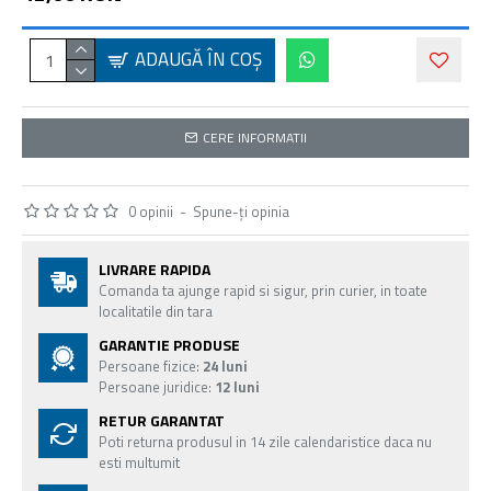
ADAUGĂ ÎN COŞ
CERE INFORMATII
0 opinii
-
Spune-ţi opinia
LIVRARE RAPIDA
Comanda ta ajunge rapid si sigur, prin curier, in toate
localitatile din tara
GARANTIE PRODUSE
Persoane fizice:
24 luni
Persoane juridice:
12 luni
RETUR GARANTAT
Poti returna produsul in 14 zile calendaristice daca nu
esti multumit