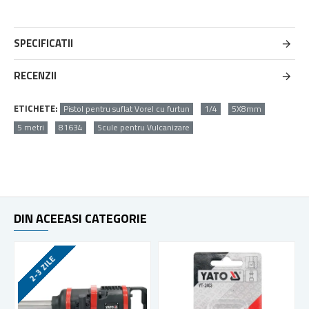
SPECIFICATII
RECENZII
ETICHETE:
Pistol pentru suflat Vorel cu furtun
1/4
5X8mm
5 metri
81634
Scule pentru Vulcanizare
DIN ACEEASI CATEGORIE
2-3 ZILE