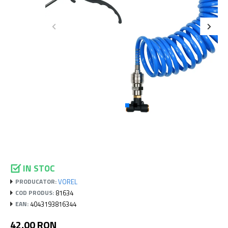
IN STOC
VOREL
PRODUCATOR:
81634
COD PRODUS:
4043193816344
EAN:
42,00 RON