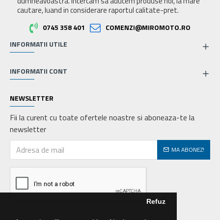
dumneavoastra. Incercam sa aducem produse noi, la mare
cautare, luand in considerare raportul calitate-pret.
0745 358 401
COMENZI@MIROMOTO.RO
INFORMATII UTILE
INFORMATII CONT
NEWSLETTER
Fii la curent cu toate ofertele noastre si aboneaza-te la
newsletter
MA ABONEZ!
Refuz