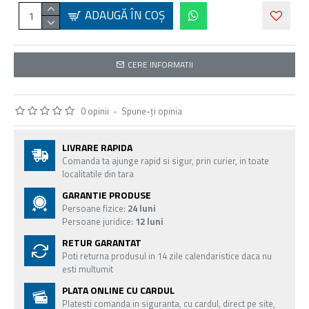
ADAUGĂ ÎN COŞ
CERE INFORMATII
0 opinii
-
Spune-ţi opinia
LIVRARE RAPIDA
Comanda ta ajunge rapid si sigur, prin curier, in toate
localitatile din tara
GARANTIE PRODUSE
Persoane fizice:
24 luni
Persoane juridice:
12 luni
RETUR GARANTAT
Poti returna produsul in 14 zile calendaristice daca nu
esti multumit
PLATA ONLINE CU CARDUL
Platesti comanda in siguranta, cu cardul, direct pe site,