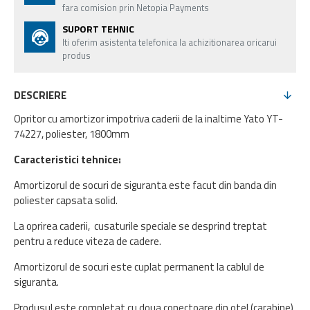
fara comision prin Netopia Payments
SUPORT TEHNIC
Iti oferim asistenta telefonica la achizitionarea oricarui
produs
DESCRIERE
Opritor cu amortizor impotriva caderii de la inaltime Yato YT-
74227, poliester, 1800mm
Caracteristici tehnice:
Amortizorul de socuri de siguranta este facut din banda din
poliester capsata solid.
La oprirea caderii, cusaturile speciale se desprind treptat
pentru a reduce viteza de cadere.
Amortizorul de socuri este cuplat permanent la cablul de
siguranta.
Produsul este completat cu doua conectoare din otel (carabine).