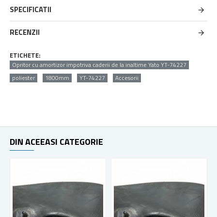
SPECIFICATII
RECENZII
ETICHETE:
Opritor cu amortizor impotriva caderii de la inaltime Yato YT-74227
poliester
1800mm
YT-74227
Accesorii
DIN ACEEASI CATEGORIE