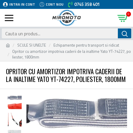
0745 358 401
INTRA IN CONT
CONT NOU
0
SCULE SI UNELTE
Echipamente pentru transport si ridicat
Opritor cu amortizor impotriva caderii de la inaltime Yato YT-74227, po
liester, 1800mm
OPRITOR CU AMORTIZOR IMPOTRIVA CADERII DE
LA INALTIME YATO YT-74227, POLIESTER, 1800MM