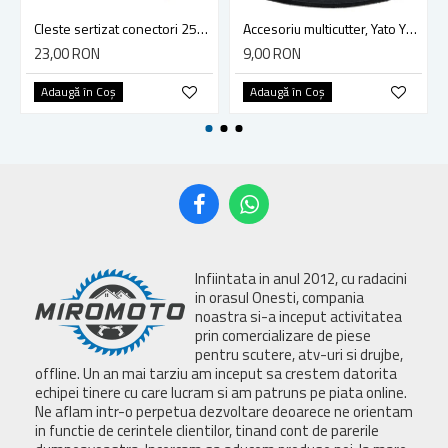
Cleste sertizat conectori 250 mm lama 4mm Yato YT-2254
Accesoriu multicutter, Yato YT-34689, sistem Yato Quick Release, slefuire, 90 mm, ceramica, abrazive
23,00 RON
9,00 RON
Adaugă în Coş
Adaugă în Coş
Infiintata in anul 2012, cu radacini
in orasul Onesti, compania
noastra si-a inceput activitatea
prin comercializare de piese
pentru scutere, atv-uri si drujbe,
offline. Un an mai tarziu am inceput sa crestem datorita
echipei tinere cu care lucram si am patruns pe piata online.
Ne aflam intr-o perpetua dezvoltare deoarece ne orientam
in functie de cerintele clientilor, tinand cont de parerile