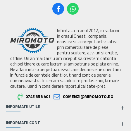
Infiintata in anul 2012, cu radacini
in orasul Onesti, compania
noastra si-a inceput activitatea
prin comercializare de piese
pentru scutere, atv-uri si drujbe,
offline. Un an mai tarziu am inceput sa crestem datorita
echipei tinere cu care lucram si am patruns pe piata online.
Ne aflam intr-o perpetua dezvoltare deoarece ne orientam
in functie de cerintele clientilor, tinand cont de parerile
dumneavoastra. Incercam sa aducem produse noi, la mare
cautare, luand in considerare raportul calitate-pret.
0745 358 401
COMENZI@MIROMOTO.RO
INFORMATII UTILE
INFORMATII CONT