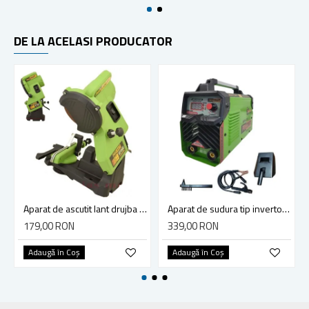
DE LA ACELASI PRODUCATOR
Aparat de ascutit lant drujba , Procraft SK1000, 85 W, panza 105 mm, 5000 rotatii/minut
Aparat de sudura tip invertor Procraft AWH285, electrod 1.6-4mm, accesorii incluse
179,00 RON
339,00 RON
Adaugă în Coş
Adaugă în Coş