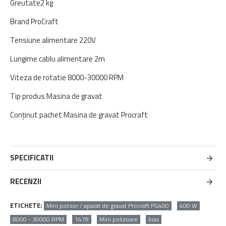
Greutate2 kg
Brand ProCraft
Tensiune alimentare 220V
Lungime cablu alimentare 2m
Viteza de rotatie 8000-30000 RPM
Tip produs Masina de gravat
Conținut pachet Masina de gravat Procraft
SPECIFICATII
RECENZII
ETICHETE:
Mini polizor / aparat de gravat Procraft PG400
400 W
8000 - 30000 RPM
1478
Mini polizoare
biax