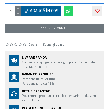
ADAUGĂ ÎN COŞ
CERE INFORMATII
0 opinii
-
Spune-ţi opinia
LIVRARE RAPIDA
Comanda ta ajunge rapid si sigur, prin curier, in toate
localitatile din tara
GARANTIE PRODUSE
Persoane fizice:
24 luni
Persoane juridice:
12 luni
RETUR GARANTAT
Poti returna produsul in 14 zile calendaristice daca nu
esti multumit
PLATA ONLINE CU CARDUL