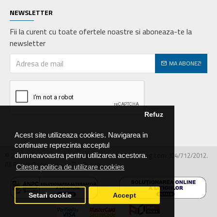
NEWSLETTER
Fii la curent cu toate ofertele noastre si aboneaza-te la
newsletter
MA ABONEZ!
Refuz
Acest site utilizeaza cookies. Navigarea in
continuare reprezinta acceptul
© 2026 MIRALEX PARTS SRL, CIF: RO30468586, Nr.reg.com: J04/712/2012.
dumneavoastra pentru utilizarea acestora.
All Rights Reserved - by DevPro.ro
Citeste politica de utilizare cookies
Setari cookie
Accept