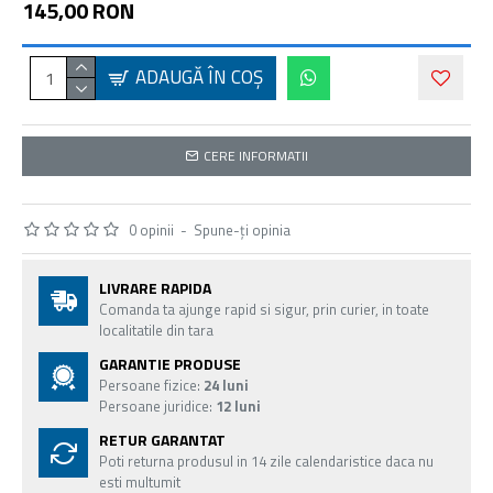
145,00 RON
ADAUGĂ ÎN COŞ
CERE INFORMATII
0 opinii
-
Spune-ţi opinia
LIVRARE RAPIDA
Comanda ta ajunge rapid si sigur, prin curier, in toate
localitatile din tara
GARANTIE PRODUSE
Persoane fizice:
24 luni
Persoane juridice:
12 luni
RETUR GARANTAT
Poti returna produsul in 14 zile calendaristice daca nu
esti multumit