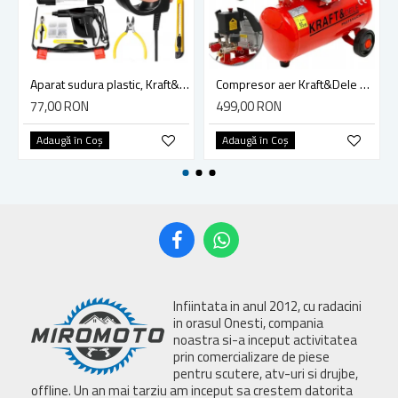
Aparat sudura plastic, Kraft&Dele KD865, 120 W, extra accesorii incluse
Compresor aer Kraft&Dele KD400, 24L, 3.8CP, 8Bar, 205/min, profesional
77,00 RON
499,00 RON
Adaugă în Coş
Adaugă în Coş
Infiintata in anul 2012, cu radacini
in orasul Onesti, compania
noastra si-a inceput activitatea
prin comercializare de piese
pentru scutere, atv-uri si drujbe,
offline. Un an mai tarziu am inceput sa crestem datorita