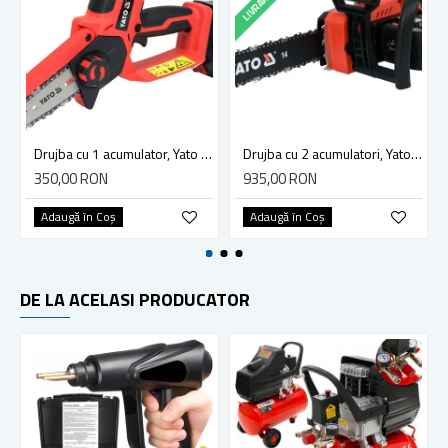
Drujba cu 1 acumulator, Yato YT-828135, Li-Ion, 18 V, 2 Ah, 10 cm, 4.8 m/s
Drujba cu 2 acumulatori, Yato YT-82812, Li-Ion, 18 V, 2 Ah, 36 cm, 8.5 m/s
350,00 RON
935,00 RON
Adaugă în Coş
Adaugă în Coş
DE LA ACELASI PRODUCATOR