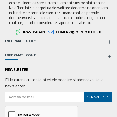
echipei tinere cu care lucram si am patruns pe piata online.
Ne aflam intr-o perpetua dezvoltare deoarece ne orientam
in functie de cerintele clientilor, tinand cont de parerile
dumneavoastra. Incercam sa aducem produse noi, la mare
cautare, luand in considerare raportul calitate-pret.
0745 358 401
COMENZI@MIROMOTO.RO
INFORMATII UTILE
INFORMATII CONT
NEWSLETTER
Fii la curent cu toate ofertele noastre si aboneaza-te la
newsletter
MA ABONEZ!