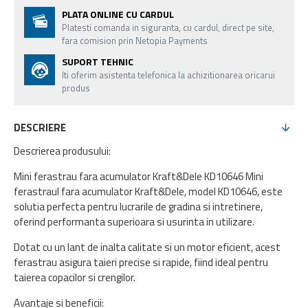
PLATA ONLINE CU CARDUL
Platesti comanda in siguranta, cu cardul, direct pe site,
fara comision prin Netopia Payments
SUPORT TEHNIC
Iti oferim asistenta telefonica la achizitionarea oricarui
produs
DESCRIERE
Descrierea produsului:
Mini ferastrau fara acumulator Kraft&Dele KD10646 Mini
ferastraul fara acumulator Kraft&Dele, model KD10646, este
solutia perfecta pentru lucrarile de gradina si intretinere,
oferind performanta superioara si usurinta in utilizare.
Dotat cu un lant de inalta calitate si un motor eficient, acest
ferastrau asigura taieri precise si rapide, fiind ideal pentru
taierea copacilor si crengilor.
Avantaje si beneficii: