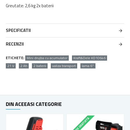
Greutate: 2,6 kg 2x baterii
SPECIFICATII
RECENZII
ETICHETE:
Mini drujba cu acumulator
Kraft&Dele KD10646
21 V
2 Ah
2 baterii
valiza transport
lama 6''
DIN ACEEASI CATEGORIE
LIVRARE GRATUITA