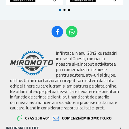
Infiintata in anul 2012, cu radacini
in orasul Onesti, compania
noastra si-a inceput activitatea
prin comercializare de piese
pentru scutere, atv-uri si drujbe,
offline. Un an mai tarziu am inceput sa crestem datorita
echipei tinere cu care lucram si am patruns pe piata online.
Ne aflam intr-o perpetua dezvoltare deoarece ne orientam
in functie de cerintele clientilor, tinand cont de parerile
dumneavoastra. Incercam sa aducem produse noi, la mare
cautare, luand in considerare raportul calitate-pret.
0745 358 401
COMENZI@MIROMOTO.RO
INFORMATII UTILE