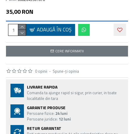
35,00 RON
ADAUGĂ ÎN COŞ
CERE INFORMATII
0 opinii
-
Spune-ţi opinia
LIVRARE RAPIDA
Comanda ta ajunge rapid si sigur, prin curier, in toate
localitatile din tara
GARANTIE PRODUSE
Persoane fizice:
24 luni
Persoane juridice:
12 luni
RETUR GARANTAT