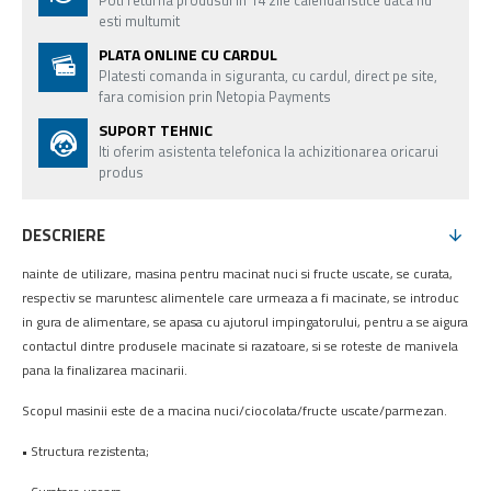
Poti returna produsul in 14 zile calendaristice daca nu
esti multumit
PLATA ONLINE CU CARDUL
Platesti comanda in siguranta, cu cardul, direct pe site,
fara comision prin Netopia Payments
SUPORT TEHNIC
Iti oferim asistenta telefonica la achizitionarea oricarui
produs
DESCRIERE
nainte de utilizare, masina pentru macinat nuci si fructe uscate, se curata,
respectiv se maruntesc alimentele care urmeaza a fi macinate, se introduc
in gura de alimentare, se apasa cu ajutorul impingatorului, pentru a se aigura
contactul dintre produsele macinate si razatoare, si se roteste de manivela
pana la finalizarea macinarii.
Scopul masinii este de a macina nuci/ciocolata/fructe uscate/parmezan.
• Structura rezistenta;