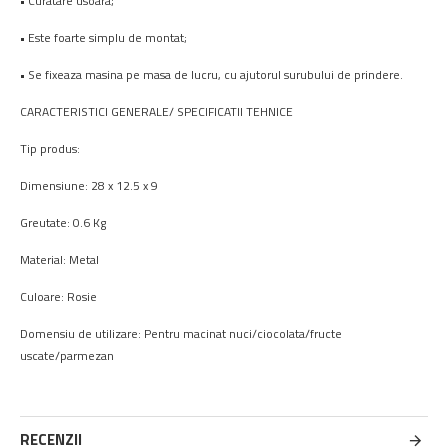
• Curatare usoara;
• Este foarte simplu de montat;
• Se fixeaza masina pe masa de lucru, cu ajutorul surubului de prindere.
CARACTERISTICI GENERALE/ SPECIFICATII TEHNICE
Tip produs:
Dimensiune: 28 x 12.5 x 9
Greutate: 0.6 Kg
Material: Metal
Culoare: Rosie
Domensiu de utilizare: Pentru macinat nuci/ciocolata/fructe
uscate/parmezan
RECENZII