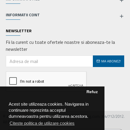
INFORMATII CONT
NEWSLETTER
Fii la curent cu toate ofertele noastre si aboneaza-te la
newsletter
MA ABONEZ!
Refuz
Acest site utilizeaza cookies. Navigarea in
continuare reprezinta acceptul
© 2026 MIRALEX PARTS SRL, CIF: RO30468586, Nr.reg.com: J04/712/2012.
dumneavoastra pentru utilizarea acestora.
All Rights Reserved - by DevPro.ro
Citeste politica de utilizare cookies