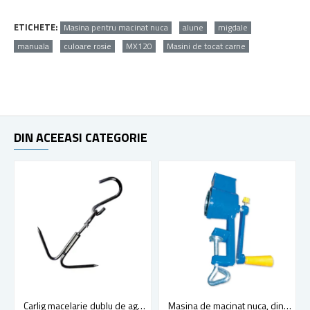
ETICHETE:
Masina pentru macinat nuca
alune
migdale
manuala
culoare rosie
MX120
Masini de tocat carne
DIN ACEEASI CATEGORIE
Carlig macelarie dublu de agatat carne din otel, lungime 210 mm
Masina de macinat nuca, din fonta Micul Fermier, albastru