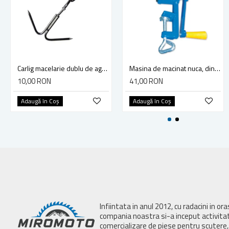
Carlig macelarie dublu de agatat carne din otel, lungime 210 mm
Masina de macinat nuca, din fonta Micul Fermier, albastru
10,00 RON
41,00 RON
Adaugă în Coş
Adaugă în Coş
Infiintata in anul 2012, cu radacini in or
compania noastra si-a inceput activita
comercializare de piese pentru scutere, 