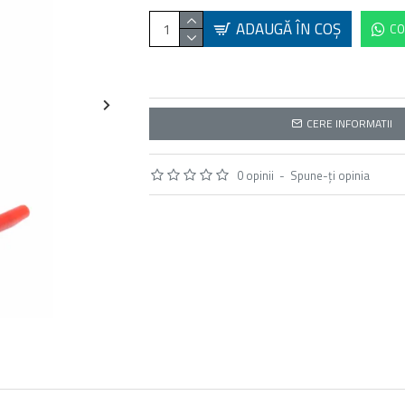
ADAUGĂ ÎN COŞ
CO
CERE INFORMATII
0 opinii
-
Spune-ţi opinia