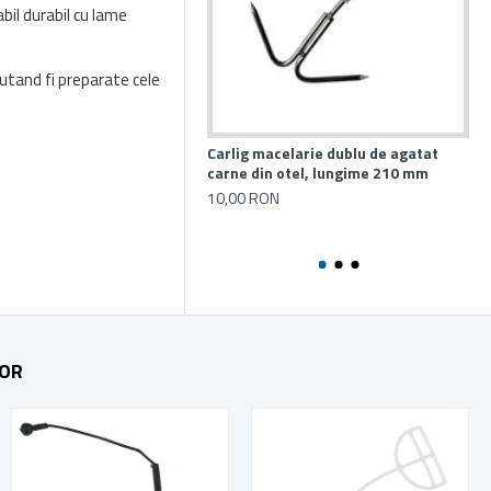
bil durabil cu lame
putand fi preparate cele
Carlig macelarie dublu de agatat
Ma
carne din otel, lungime 210 mm
Mic
10,00 RON
41
TOR
STOC EPUIZAT