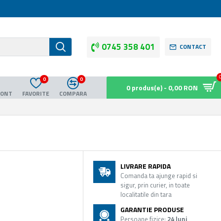
0745 358 401
CONTACT
0
0
0 produs(e) - 0,00 RON
CONT
FAVORITE
COMPARA
LIVRARE RAPIDA
Comanda ta ajunge rapid si
sigur, prin curier, in toate
localitatile din tara
GARANTIE PRODUSE
Persoane fizice:
24 luni