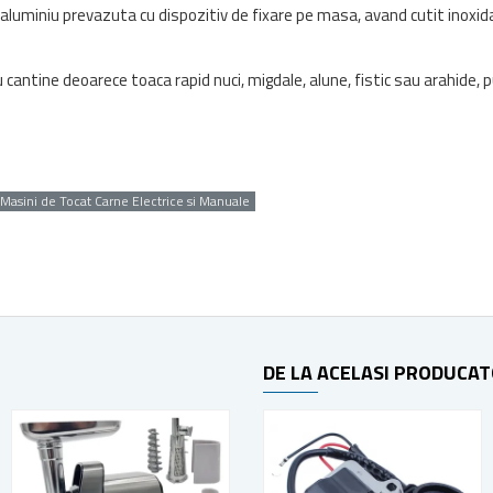
aluminiu prevazuta cu dispozitiv de fixare pe masa, avand cutit inoxida
cantine deoarece toaca rapid nuci, migdale, alune, fistic sau arahide, 
Masini de Tocat Carne Electrice si Manuale
DE LA ACELASI PRODUCA