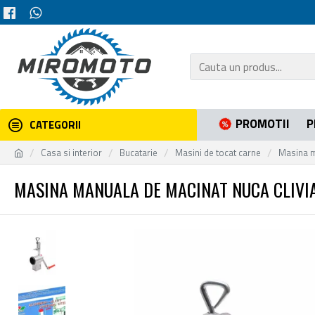
PROMOTII
P
CATEGORII
Casa si interior
Bucatarie
Masini de tocat carne
Masina m
MASINA MANUALA DE MACINAT NUCA CLIVI