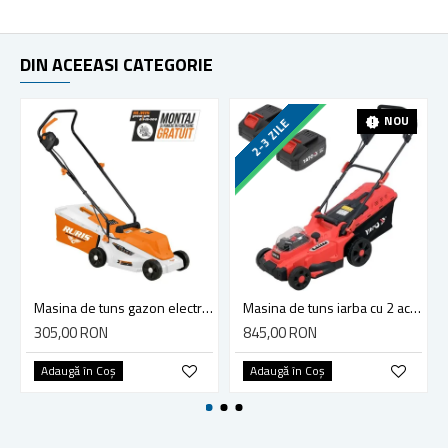
DIN ACEEASI CATEGORIE
LIVRARE GRATUITA
NOU
2-3 ZILE
Masina de tuns gazon electrica, RURIS RXE 1200, 1200 W, 30L
Masina de tuns iarba cu 2 acumulatori, Yato YT-85222, Li-Ion, 18 V, 4 Ah, 37 cm, 35 l
305,00 RON
845,00 RON
Adaugă în Coş
Adaugă în Coş