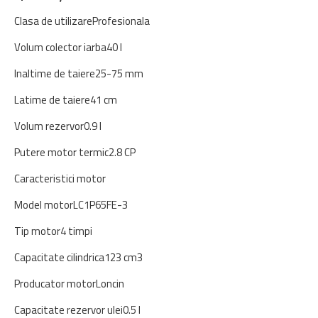
Clasa de utilizare
Profesionala
Volum colector iarba
40 l
Inaltime de taiere
25-75 mm
Latime de taiere
41 cm
Volum rezervor
0.9 l
Putere motor termic
2.8 CP
Caracteristici motor
Model motor
LC1P65FE-3
Tip motor
4 timpi
Capacitate cilindrica
123 cm3
Producator motor
Loncin
Capacitate rezervor ulei
0.5 l