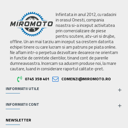
Infiintata in anul 2012, cu radacini
in orasul Onesti, compania
noastra si-a inceput activitatea
prin comercializare de piese
pentru scutere, atv-uri si drujbe,
offline. Un an mai tarziu am inceput sa crestem datorita
echipei tinere cu care lucram si am patruns pe piata online.
Ne aflam intr-o perpetua dezvoltare deoarece ne orientam
in functie de cerintele clientilor, tinand cont de parerile
dumneavoastra. Incercam sa aducem produse noi, la mare
cautare, luand in considerare raportul calitate-pret.
0745 358 401
COMENZI@MIROMOTO.RO
INFORMATII UTILE
INFORMATII CONT
NEWSLETTER