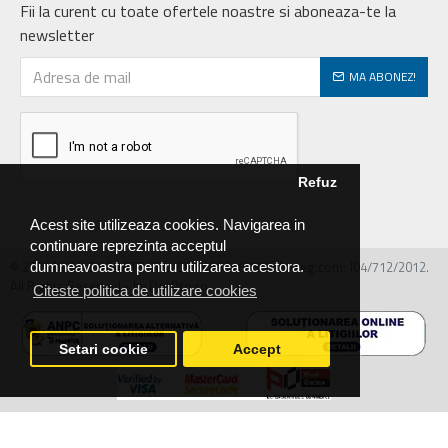
Fii la curent cu toate ofertele noastre si aboneaza-te la
newsletter
MA ABONEZ!
Refuz
Acest site utilizeaza cookies. Navigarea in
continuare reprezinta acceptul
© 2026 MIRALEX PARTS SRL, CIF: RO30468586, Nr.reg.com: J04/712/2012.
dumneavoastra pentru utilizarea acestora.
All Rights Reserved - by DevPro.ro
Citeste politica de utilizare cookies
Setari cookie
Accept