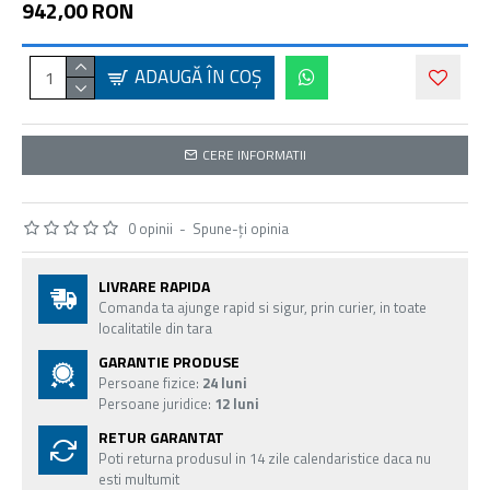
942,00 RON
ADAUGĂ ÎN COŞ
CERE INFORMATII
0 opinii
-
Spune-ţi opinia
LIVRARE RAPIDA
Comanda ta ajunge rapid si sigur, prin curier, in toate
localitatile din tara
GARANTIE PRODUSE
Persoane fizice:
24 luni
Persoane juridice:
12 luni
RETUR GARANTAT
Poti returna produsul in 14 zile calendaristice daca nu
esti multumit