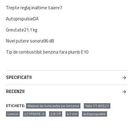
Trepte reglaj inaltime taiere
7
Autopropulsie
DA
Greutate
21.1 kg
Nivel putere sonora
96 dB
Tip de combustibil: benzina fara plumb E10
SPECIFICATII
RECENZII
ETICHETE:
Masina de tuns iarba pe benzina
Yato YT-85521
Loncin
LC1P65FE-3
2.8 CP
41 cm
autopropulsie