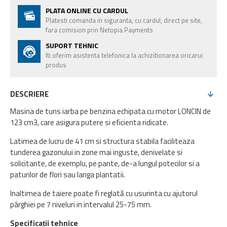
PLATA ONLINE CU CARDUL
Platesti comanda in siguranta, cu cardul, direct pe site,
fara comision prin Netopia Payments
SUPORT TEHNIC
Iti oferim asistenta telefonica la achizitionarea oricarui
produs
DESCRIERE
Masina de tuns iarba pe benzina echipata cu motor LONCIN de
123 cm3, care asigura putere si eficienta ridicate.
Latimea de lucru de 41 cm si structura stabila faciliteaza
tunderea gazonului in zone mai inguste, denivelate si
solicitante, de exemplu, pe pante, de-a lungul potecilor si a
paturilor de flori sau langa plantatii.
Inaltimea de taiere poate fi reglată cu usurinta cu ajutorul
pârghiei pe 7 niveluri in intervalul 25-75 mm.
Specificații tehnice