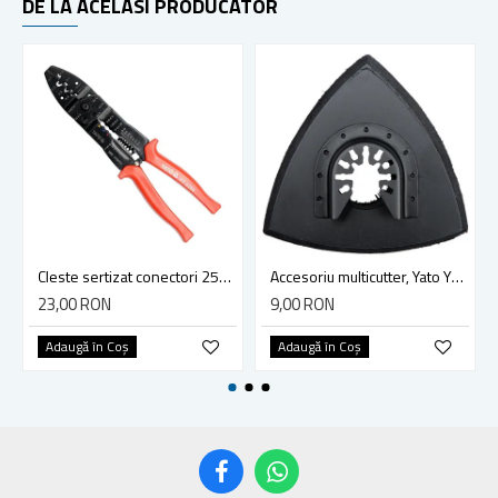
DE LA ACELASI PRODUCATOR
Cleste sertizat conectori 250 mm lama 4mm Yato YT-2254
Accesoriu multicutter, Yato YT-34689, sistem Yato Quick Release, slefuire, 90 mm, ceramica, abrazive
23,00 RON
9,00 RON
Adaugă în Coş
Adaugă în Coş