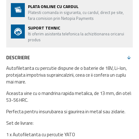
PLATA ONLINE CU CARDUL
Platesti comanda in siguranta, cu cardul, direct pe site,
fara comision prin Netopia Payments
SUPORT TEHNIC
Iti oferim asistenta telefonica la achizitionarea oricarui
produs
DESCRIERE
Autofiletanta cu percutie dispune de o baterie de 18V, Li-Ion,
protejata impotriva supraincalzirii, ceea ce ii confera un cuplu
mai mare.
Aceasta vine cu o mandrina rapida metalica, de 13 mm, din otel:
53-56 HRC.
Perfecta pentru insurubarea si gaurirea in metal sau zidarie.
Set de livrare:
1 x Autofiletanta cu percutie YATO