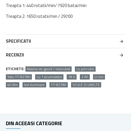
Treapta 1: 440 rotatii/min/ 7920 batai/min
Treapta 2: 1650 rotatii/min / 29700
SPECIFICATII
RECENZII
ETICHETE:
Masina de gaurit / insurubat
cu percutie
Yato YT-82780
cu 1 acumulator
18 V
2 Ah
Li-Ion
40 Nm
led iluminare
YT-82780
SCULE SI UNELTE
DIN ACEEASI CATEGORIE