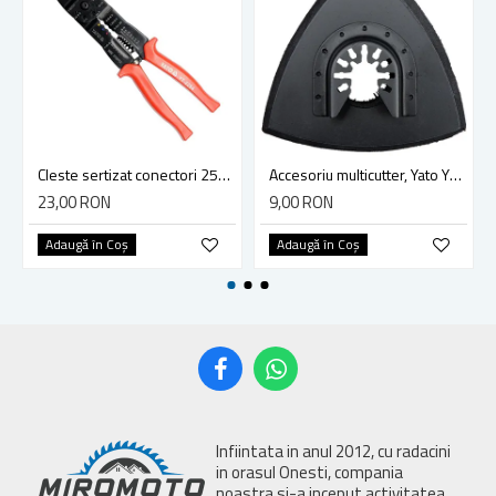
Cleste sertizat conectori 250 mm lama 4mm Yato YT-2254
Accesoriu multicutter, Yato YT-34689, sistem Yato Quick Release, slefuire, 90 mm, ceramica, abrazive
23,00 RON
9,00 RON
Adaugă în Coş
Adaugă în Coş
Infiintata in anul 2012, cu radacini
in orasul Onesti, compania
noastra si-a inceput activitatea