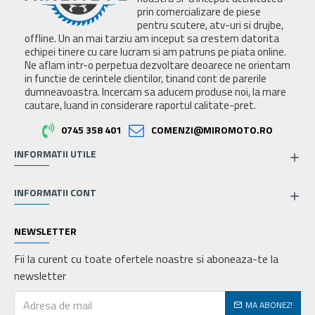
prin comercializare de piese
pentru scutere, atv-uri si drujbe,
offline. Un an mai tarziu am inceput sa crestem datorita
echipei tinere cu care lucram si am patruns pe piata online.
Ne aflam intr-o perpetua dezvoltare deoarece ne orientam
in functie de cerintele clientilor, tinand cont de parerile
dumneavoastra. Incercam sa aducem produse noi, la mare
cautare, luand in considerare raportul calitate-pret.
0745 358 401
COMENZI@MIROMOTO.RO
INFORMATII UTILE
INFORMATII CONT
NEWSLETTER
Fii la curent cu toate ofertele noastre si aboneaza-te la
newsletter
MA ABONEZ!