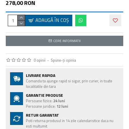
278,00 RON
ADAUGĂ ÎN COŞ
CERE INFORMATII
0 opinii
-
Spune-ţi opinia
LIVRARE RAPIDA
Comanda ta ajunge rapid si sigur, prin curier, in toate
localitatile din tara
GARANTIE PRODUSE
Persoane fizice:
24 luni
Persoane juridice:
12 luni
RETUR GARANTAT
Poti returna produsul in 14 zile calendaristice daca nu
esti multumit