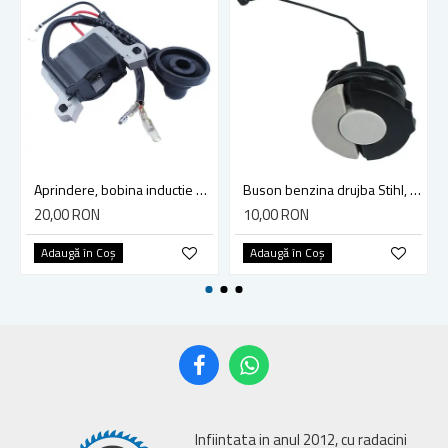
Aprindere, bobina inductie motocoasa chinezeasca TL43 TL 52, Ruris Dac 210, Dac 310
Buson benzina drujba Stihl, model cu clapeta
20,00 RON
10,00 RON
Adaugă în Coş
Adaugă în Coş
Infiintata in anul 2012, cu radacini