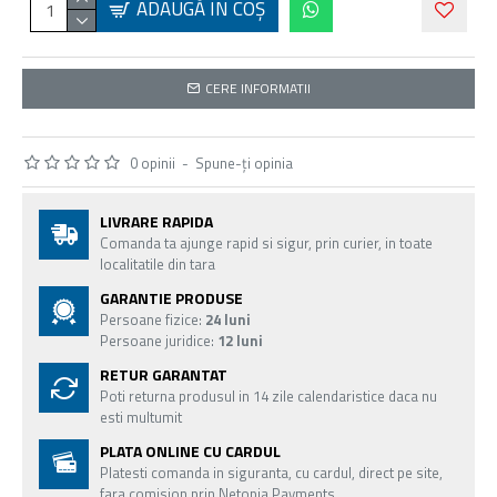
ADAUGĂ ÎN COŞ
CERE INFORMATII
0 opinii
-
Spune-ţi opinia
LIVRARE RAPIDA
Comanda ta ajunge rapid si sigur, prin curier, in toate
localitatile din tara
GARANTIE PRODUSE
Persoane fizice:
24 luni
Persoane juridice:
12 luni
RETUR GARANTAT
Poti returna produsul in 14 zile calendaristice daca nu
esti multumit
PLATA ONLINE CU CARDUL
Platesti comanda in siguranta, cu cardul, direct pe site,
fara comision prin Netopia Payments