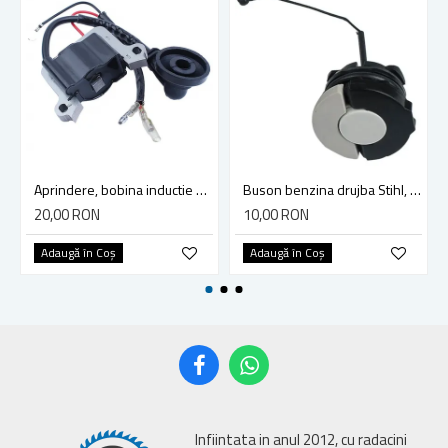
Aprindere, bobina inductie motocoasa chinezeasca TL43 TL 52, Ruris Dac 210, Dac 310
Buson benzina drujba Stihl, model cu clapeta
20,00 RON
10,00 RON
Adaugă în Coş
Adaugă în Coş
Infiintata in anul 2012, cu radacini