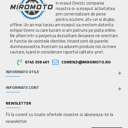
in orasul Onesti, compania
noastra si-a inceput activitatea
prin comercializare de piese
pentru scutere, atv-uri si drujbe,
offline. Un an mai tarziu am inceput sa crestem datorita
echipei tinere cu care lucram si am patruns pe piata online.
Ne aflam intr-o perpetua dezvoltare deoarece ne orientam
in functie de cerintele clientilor, tinand cont de parerile
dumneavoastra. Incercam sa aducem produse noi, la mare
cautare, luand in considerare raportul calitate-pret.
0745 358 401
COMENZI@MIROMOTO.RO
INFORMATII UTILE
INFORMATII CONT
NEWSLETTER
Fii la curent cu toate ofertele noastre si aboneaza-te la
newsletter