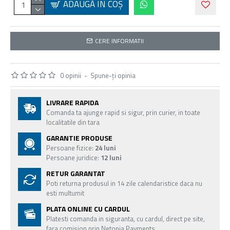
ADAUGĂ ÎN COŞ
CERE INFORMATII
0 opinii
-
Spune-ţi opinia
LIVRARE RAPIDA
Comanda ta ajunge rapid si sigur, prin curier, in toate
localitatile din tara
GARANTIE PRODUSE
Persoane fizice:
24 luni
Persoane juridice:
12 luni
RETUR GARANTAT
Poti returna produsul in 14 zile calendaristice daca nu
esti multumit
PLATA ONLINE CU CARDUL
Platesti comanda in siguranta, cu cardul, direct pe site,
fara comision prin Netopia Payments