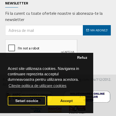
NEWSLETTER
Fii la curent cu toate ofertele noastre si aboneaza-te la
newsletter
MA ABONEZ!
Refuz
Acest site utilizeaza cookies. Navigarea in
continuare reprezinta acceptul
© 2026 MIRALEX PARTS SRL, CIF: RO30468586, Nr.reg.com: J04/712/2012.
dumneavoastra pentru utilizarea acestora.
All Rights Reserved - by DevPro.ro
Citeste politica de utilizare cookies
Setari cookie
Accept