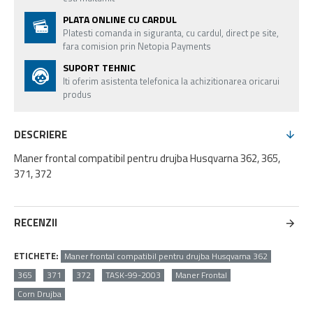
PLATA ONLINE CU CARDUL
Platesti comanda in siguranta, cu cardul, direct pe site,
fara comision prin Netopia Payments
SUPORT TEHNIC
Iti oferim asistenta telefonica la achizitionarea oricarui
produs
DESCRIERE
Maner frontal compatibil pentru drujba Husqvarna 362, 365,
371, 372
RECENZII
ETICHETE:
Maner frontal compatibil pentru drujba Husqvarna 362
365
371
372
TASK-99-2003
Maner Frontal
Corn Drujba