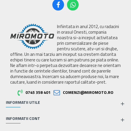
Infiintata in anul 2012, cu radacini
in orasul Onesti, compania
noastra si-a inceput activitatea
prin comercializare de piese
pentru scutere, atv-uri si drujbe,
offline. Un an mai tarziu am inceput sa crestem datorita
echipei tinere cu care lucram si am patruns pe piata online.
Ne aflam intr-o perpetua dezvoltare deoarece ne orientam
in functie de cerintele clientilor, tinand cont de parerile
dumneavoastra. Incercam sa aducem produse noi, la mare
cautare, luand in considerare raportul calitate-pret.
0745 358 401
COMENZI@MIROMOTO.RO
INFORMATII UTILE
INFORMATII CONT