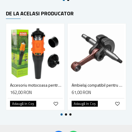
DE LA ACELASI PRODUCATOR
Accesoriu motocoasa pentru suflat frunze, Blade, 13.5 m3/minut, diametru teava 28mm - Tija 9 dinti
Ambielaj compatibil pentru drujba Husqvarna 365, 371, 372
162,00 RON
61,00 RON
Adaugă în Coş
Adaugă în Coş