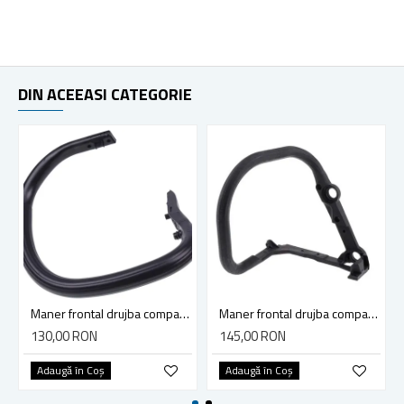
DIN ACEEASI CATEGORIE
Maner frontal drujba compatibil Stihl MS 231, MS 251
Maner frontal drujba compatibil Stihl MS 290, MS 390, MS 310, 029, 039
130,00 RON
145,00 RON
Adaugă în Coş
Adaugă în Coş