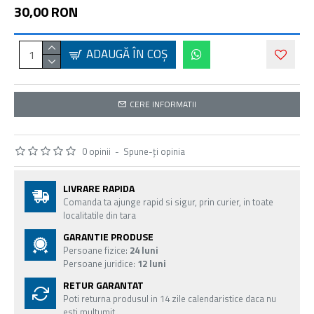
30,00 RON
ADAUGĂ ÎN COŞ
CERE INFORMATII
0 opinii
-
Spune-ţi opinia
LIVRARE RAPIDA
Comanda ta ajunge rapid si sigur, prin curier, in toate
localitatile din tara
GARANTIE PRODUSE
Persoane fizice:
24 luni
Persoane juridice:
12 luni
RETUR GARANTAT
Poti returna produsul in 14 zile calendaristice daca nu
esti multumit