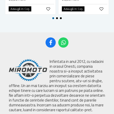
Adaugă în Coş
Adaugă în Coş
Infiintata in anul 2012, cu radacini
in orasul Onesti, compania
noastra si-a inceput activitatea
prin comercializare de piese
pentru scutere, atv-uri si drujbe,
offline. Un an mai tarziu am inceput sa crestem datorita
echipei tinere cu care lucram si am patruns pe piata online.
Ne aflam intr-o perpetua dezvoltare deoarece ne orientam
in functie de cerintele clientilor, tinand cont de parerile
dumneavoastra. Incercam sa aducem produse noi, la mare
cautare, luand in considerare raportul calitate-pret.