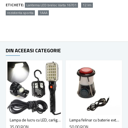
ETICHETE:
Lanterna LED breloc Varta 16701
12 lm
rezistenta sporita
1AAA
DIN ACEEASI CATEGORIE
Lampa de lucru cu LED, carlig si magnet, lungime cablu 10m, 30 LED
Lampa felinar cu baterie externa
35,00 RON
50,00 RON