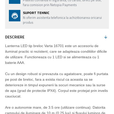
Platesti comanda in siguranta, cu cardul, direct pe site,
fara comision prin Netopia Payments
SUPORT TEHNIC
Iti oferim asistenta telefonica la achizitionarea oricarui
produs
DESCRIERE
Lanterna LED tip breloc Varta 16701 este un accesoriu de
iluminat practic si rezistent, care se adapteaza conditiilor dificile
de utilizare. Functioneaza cu 1 LED si se alimenteaza cu 1
baterie AAA.
Cu un design robust si prevazuta cu agatatoare, poate fi purtata
pe post de breloc, fara a exista riscul ca aceasta sa se
deterioreze in timpul expunerii la socuri mecanice sau la surse
de apa (grad de protectie IPX4). Corpul este protejat prin invelis
cauciucat.
Are o autonomie mare, de 3.5 ore (utilizare continua). Datorita
campului de iluminare de 10 m (0.25 lux) si fluxului luminos de