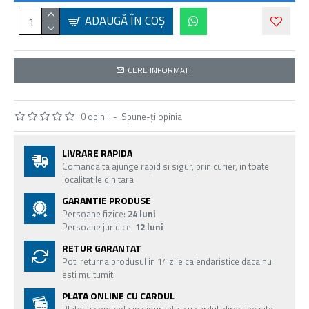
ADAUGĂ ÎN COŞ
CERE INFORMATII
0 opinii
-
Spune-ţi opinia
LIVRARE RAPIDA
Comanda ta ajunge rapid si sigur, prin curier, in toate
localitatile din tara
GARANTIE PRODUSE
Persoane fizice:
24 luni
Persoane juridice:
12 luni
RETUR GARANTAT
Poti returna produsul in 14 zile calendaristice daca nu
esti multumit
PLATA ONLINE CU CARDUL