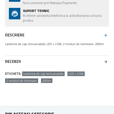
fara comision prin Netopia Payments
SUPORT TEHNIC
Iti oferim asistenta telefonica la achizitionarea oricarui
produs
DESCRIERE
Lanterna de cap reincarcabila, LED + COB, 2 moduri de iluminare, 200lm
RECENZII
ETICHETE:
Lanterna de cap reincarcabila
LED + COB
2 moduri de iluminare
200lm