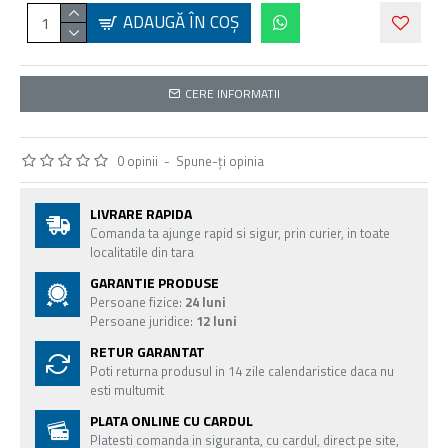
ADAUGĂ ÎN COŞ
CERE INFORMATII
0 opinii
-
Spune-ţi opinia
LIVRARE RAPIDA
Comanda ta ajunge rapid si sigur, prin curier, in toate
localitatile din tara
GARANTIE PRODUSE
Persoane fizice:
24 luni
Persoane juridice:
12 luni
RETUR GARANTAT
Poti returna produsul in 14 zile calendaristice daca nu
esti multumit
PLATA ONLINE CU CARDUL
Platesti comanda in siguranta, cu cardul, direct pe site,