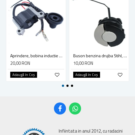
Aprindere, bobina inductie motocoasa chinezeasca TL43 TL 52, Ruris Dac 210, Dac 310
Buson benzina drujba Stihl, model cu clapeta
20,00 RON
10,00 RON
Adaugă în Coş
Adaugă în Coş
Infiintata in anul 2012, cu radacini