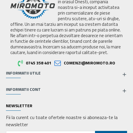
in orasul Onesti, compania
noastra si-a inceput activitatea
prin comercializare de piese
pentru scutere, atv-uri si drujbe,
offline. Un an mai tarziu am inceput sa crestem datorita
echipei tinere cu care lucram si am patruns pe piata online.
Ne aflam intr-o perpetua dezvoltare deoarece ne orientam
in functie de cerintele clientilor, tinand cont de parerile
dumneavoastra. Incercam sa aducem produse noi, la mare
cautare, luand in considerare raportul calitate-pret.
0745 358 401
COMENZI@MIROMOTO.RO
INFORMATII UTILE
INFORMATII CONT
NEWSLETTER
Fii la curent cu toate ofertele noastre si aboneaza-te la
newsletter