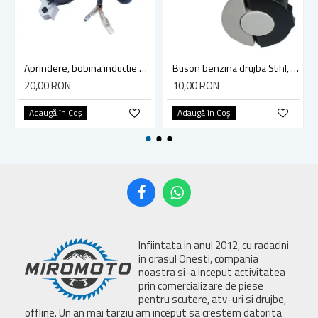
Aprindere, bobina inductie motocoasa chinezeasca TL43 TL 52, Ruris Dac 210, Dac 310
Buson benzina drujba Stihl, model cu clapeta
20,00 RON
10,00 RON
Adaugă în Coş
Adaugă în Coş
Infiintata in anul 2012, cu radacini
in orasul Onesti, compania
noastra si-a inceput activitatea
prin comercializare de piese
pentru scutere, atv-uri si drujbe,
offline. Un an mai tarziu am inceput sa crestem datorita