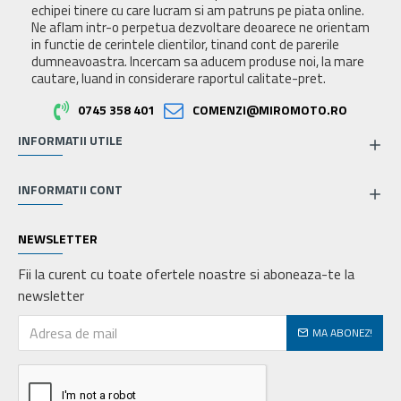
echipei tinere cu care lucram si am patruns pe piata online.
Ne aflam intr-o perpetua dezvoltare deoarece ne orientam
in functie de cerintele clientilor, tinand cont de parerile
dumneavoastra. Incercam sa aducem produse noi, la mare
cautare, luand in considerare raportul calitate-pret.
0745 358 401
COMENZI@MIROMOTO.RO
INFORMATII UTILE
INFORMATII CONT
NEWSLETTER
Fii la curent cu toate ofertele noastre si aboneaza-te la
newsletter
MA ABONEZ!