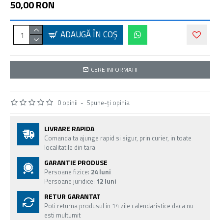
50,00 RON
ADAUGĂ ÎN COŞ
CERE INFORMATII
0 opinii
-
Spune-ţi opinia
LIVRARE RAPIDA
Comanda ta ajunge rapid si sigur, prin curier, in toate
localitatile din tara
GARANTIE PRODUSE
Persoane fizice:
24 luni
Persoane juridice:
12 luni
RETUR GARANTAT
Poti returna produsul in 14 zile calendaristice daca nu
esti multumit