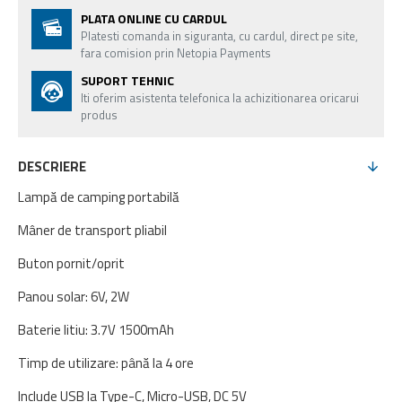
PLATA ONLINE CU CARDUL
Platesti comanda in siguranta, cu cardul, direct pe site,
fara comision prin Netopia Payments
SUPORT TEHNIC
Iti oferim asistenta telefonica la achizitionarea oricarui
produs
DESCRIERE
Lampă de camping portabilă
Mâner de transport pliabil
Buton pornit/oprit
Panou solar: 6V, 2W
Baterie litiu: 3.7V 1500mAh
Timp de utilizare: până la 4 ore
Include USB la Type-C, Micro-USB, DC 5V