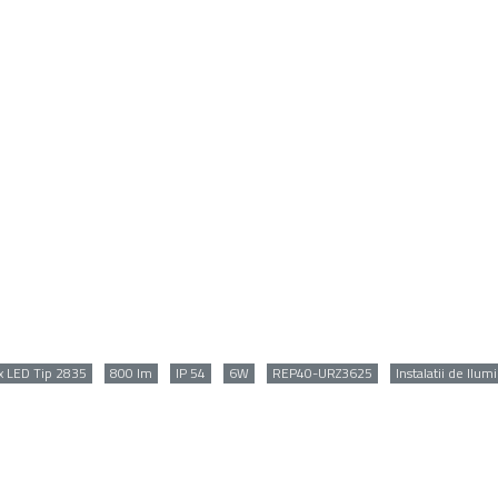
x LED Tip 2835
800 lm
IP 54
6W
REP40-URZ3625
Instalatii de Ilum