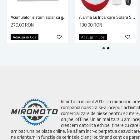
Acumulator sistem solar cu gel, 12V 28Ah 20HR, 175x165x125mm
Alarma Cu Incarcare Solara Si Telecomanda Pentru Exterior
279,00 RON
130,00 RON
Adaugă în Coş
Adaugă în Coş
Infiintata in anul 2012, cu radacini in or
compania noastra si-a inceput activita
comercializare de piese pentru scutere, 
drujbe, offline. Un an mai tarziu am inc
crestem datorita echipei tinere cu care 
am patruns pe piata online. Ne aflam intr-o perpetua dezvoltar
ne orientam in functie de cerintele clientilor, tinand cont de parer