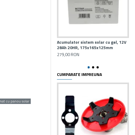
Acumulator sistem solar cu gel, 12V
Ala
28Ah 20HR, 175x165x125mm
Te
279,00 RON
13
CUMPARATE IMPREUNA
inat cu panou solar