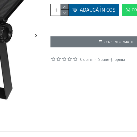
ADAUGĂ ÎN COŞ
CO
CERE INFORMATII
0 opinii
-
Spune-ţi opinia