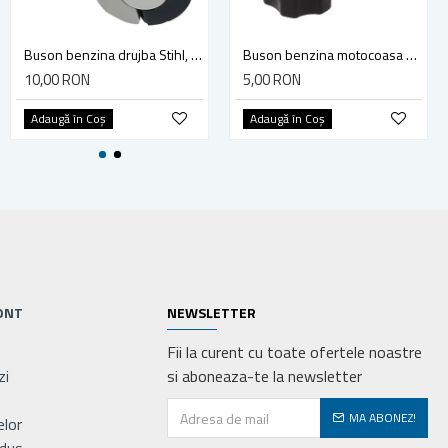
Kit iluminat portabil LED cu 3 becuri/proiector, panou solar si baterie 6V, 3Ah pentru pescuit camping GD-8017COB
Buson benzina drujba Stihl, model cu clapeta
Buson benzina motocoasa TL43/52
115,00 RON
10,00 RON
5,00 RON
Adaugă în Coş
Adaugă în Coş
Adaugă în Coş
ONT
NEWSLETTER
Fii la curent cu toate ofertele noastre
zi
si aboneaza-te la newsletter
MA ABONEZ!
elor