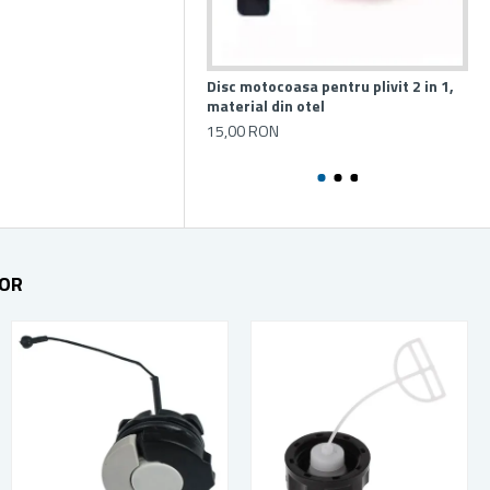
Disc motocoasa pentru plivit 2 in 1,
La
material din otel
mi
15,00 RON
40
TOR