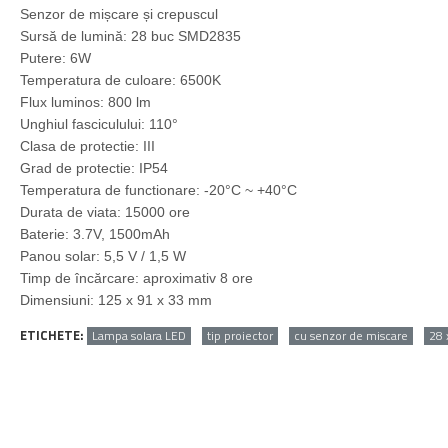
Senzor de mișcare și crepuscul
Sursă de lumină: 28 buc SMD2835
Putere: 6W
Temperatura de culoare: 6500K
Flux luminos: 800 lm
Unghiul fasciculului: 110°
Clasa de protectie: III
Grad de protectie: IP54
Temperatura de functionare: -20°C ~ +40°C
Durata de viata: 15000 ore
Baterie: 3.7V, 1500mAh
Panou solar: 5,5 V / 1,5 W
Timp de încărcare: aproximativ 8 ore
Dimensiuni: 125 x 91 x 33 mm
ETICHETE:
Lampa solara LED
tip proiector
cu senzor de miscare
28 