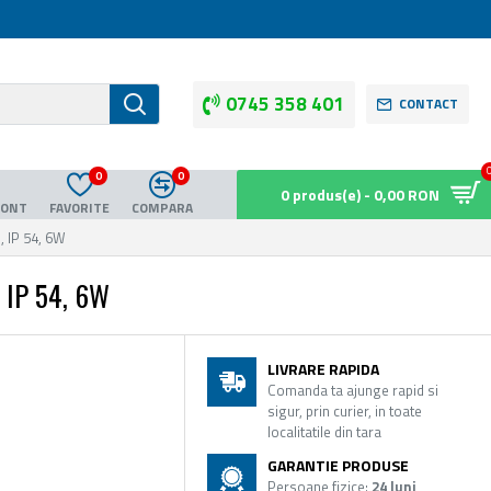
0745 358 401
CONTACT
0
0
0 produs(e) - 0,00 RON
CONT
FAVORITE
COMPARA
, IP 54, 6W
 IP 54, 6W
LIVRARE RAPIDA
Comanda ta ajunge rapid si
sigur, prin curier, in toate
localitatile din tara
GARANTIE PRODUSE
Persoane fizice:
24 luni