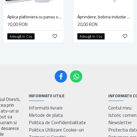
Aplica plafoniera cu panou solar, 60W, lumina alb rece + alb cald combinat, ip44, telecomanda
Kit iluminat portabil LED cu 2 becuri/proiector, panou solar si baterie 4000 mAh pentru pescuit camping GD-8077
Aprindere, bobina inductie motocoasa chinezeasca TL43 TL 52, Ruris Dac 210, Dac 310
70,00 RON
70,00 RON
20,00 RON
Adaugă în Coş
Adaugă în Coş
Adaugă în Coş
INFORMATII UTILE
INFORMATII C
asul Onesti,
tea prin
Informatii livrare
Contul meu
atv-uri si
Metode de plata
Istoric comen
eput sa
Politica de Confidentialitate
Newsletter
lucram si
e deoarece
Politica Utilizare Cookie-uri
Protectia dat
ile