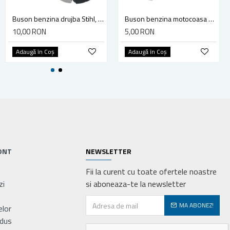
Kit cilindru, Set motor ATV CF Moto 500cc
Buson benzina drujba Stihl, model cu clapeta
Buson benzina motocoasa TL43/52
570,00 RON
10,00 RON
5,00 RON
Adaugă în Coş
Adaugă în Coş
Adaugă în Coş
ONT
NEWSLETTER
Fii la curent cu toate ofertele noastre
zi
si aboneaza-te la newsletter
MA ABONEZ!
elor
odus