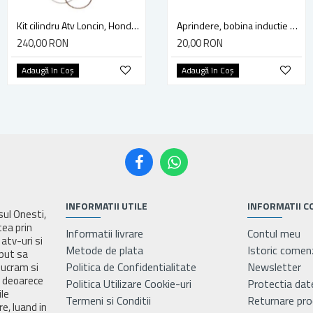
Kit cilindru Atv Loncin, Honda CG150, 150cc, 4T, racire apa, 62mm
Kit cilindru Pocket Bike, Mini ATV 47cc (40mm)
Aprindere, bobina inductie motocoasa chinezeasca TL43 TL 52, Ruris Dac 210, Dac 310
240,00 RON
70,00 RON
20,00 RON
Adaugă în Coş
Adaugă în Coş
Adaugă în Coş
INFORMATII UTILE
INFORMATII C
asul Onesti,
tea prin
Informatii livrare
Contul meu
atv-uri si
Metode de plata
Istoric comen
eput sa
Politica de Confidentialitate
Newsletter
lucram si
e deoarece
Politica Utilizare Cookie-uri
Protectia dat
ile
Termeni si Conditii
Returnare pr
e, luand in