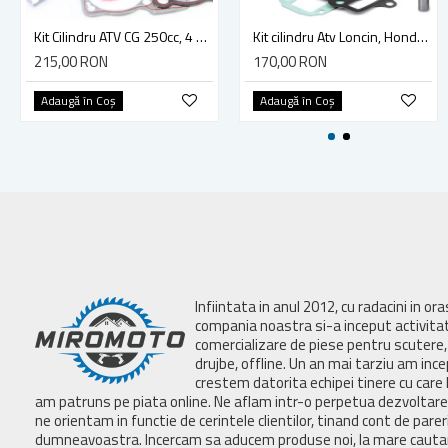
Kit Cilindru ATV CG 250cc, 4 Timpi (67mm)
Kit cilindru Atv Loncin, Honda CG150, 150cc, 4T, racire aer, 62mm
215,00 RON
170,00 RON
Adaugă în Coş
Adaugă în Coş
Infiintata in anul 2012, cu radacini in or
compania noastra si-a inceput activita
comercializare de piese pentru scutere, 
drujbe, offline. Un an mai tarziu am inc
crestem datorita echipei tinere cu care 
am patruns pe piata online. Ne aflam intr-o perpetua dezvoltar
ne orientam in functie de cerintele clientilor, tinand cont de parer
dumneavoastra. Incercam sa aducem produse noi, la mare cautar