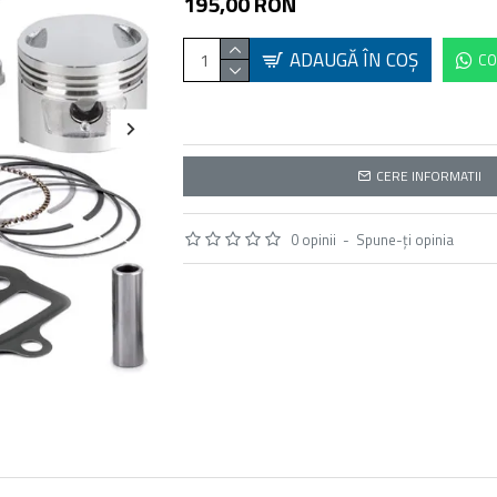
195,00 RON
ADAUGĂ ÎN COŞ
CO
CERE INFORMATII
0 opinii
-
Spune-ţi opinia