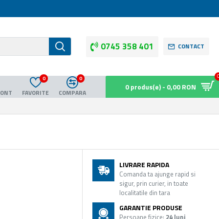
0745 358 401
CONTACT
0
0
0 produs(e) - 0,00 RON
CONT
FAVORITE
COMPARA
LIVRARE RAPIDA
Comanda ta ajunge rapid si
sigur, prin curier, in toate
localitatile din tara
GARANTIE PRODUSE
Persoane fizice:
24 luni