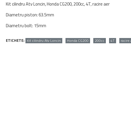
Kit cilindru Atv Loncin, Honda CG200, 200cc, 4T, racire aer
Diametru piston: 63.5mm
Diametru bolt: 15mm
ETICHETE:
Kit cilindru Atv Loncin
Honda CG200
200cc
4T
racire 