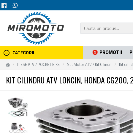
PROMOTII
P
CATEGORII
PIESE ATV / POCKET BIKE
Set Motor ATV / Kit Cilindri
Kit cili
KIT CILINDRU ATV LONCIN, HONDA CG200, 2