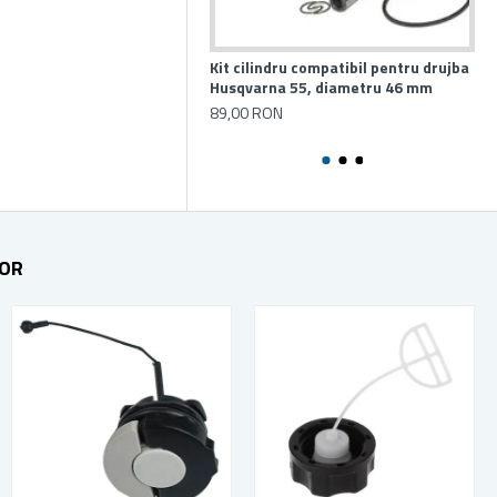
Kit cilindru compatibil pentru drujba
De
Husqvarna 55, diametru 46 mm
pen
Pa
89,00 RON
20
TOR