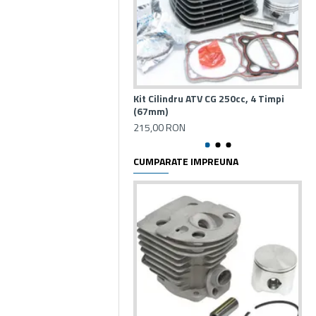
Kit Cilindru ATV CG 250cc, 4 Timpi
Kit
(67mm)
150
215,00 RON
17
CUMPARATE IMPREUNA