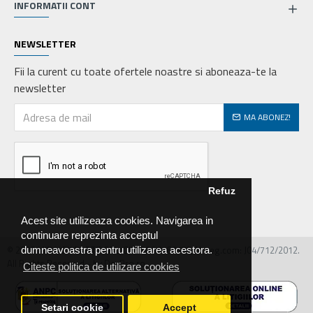
INFORMATII CONT
NEWSLETTER
Fii la curent cu toate ofertele noastre si aboneaza-te la
newsletter
MA ABONEZ!
Refuz
Acest site utilizeaza cookies. Navigarea in
continuare reprezinta acceptul
© 2026 MIRALEX PARTS SRL, CIF: RO30468586, Nr.reg.com: J04/712/2012.
dumneavoastra pentru utilizarea acestora.
All Rights Reserved - by DevPro.ro
Citeste politica de utilizare cookies
Setari cookie
Accept