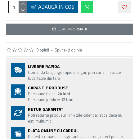
ADAUGĂ ÎN COŞ
CERE INFORMATII
0 opinii
-
Spune-ţi opinia
LIVRARE RAPIDA
Comanda ta ajunge rapid si sigur, prin curier, in toate
localitatile din tara
GARANTIE PRODUSE
Persoane fizice:
24 luni
Persoane juridice:
12 luni
RETUR GARANTAT
Poti returna produsul in 14 zile calendaristice daca nu
esti multumit
PLATA ONLINE CU CARDUL
Platesti comanda in siguranta, cu cardul, direct pe site,