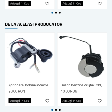
Adaugă în Coş
Adaugă în Coş
DE LA ACELASI PRODUCATOR
Aprindere, bobina inductie motocoasa chinezeasca TL43 TL 52, Ruris Dac 210, Dac 310
Buson benzina drujba Stihl, model cu clapeta
20,00 RON
10,00 RON
Adaugă în Coş
Adaugă în Coş