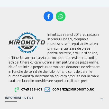
Infiintata in anul 2012, cu radacini
in orasul Onesti, compania
noastra si-a inceput activitatea
prin comercializare de piese
pentru scutere, atv-uri si drujbe,
offline. Un an mai tarziu am inceput sa crestem datorita
echipei tinere cu care lucram si am patruns pe piata online.
Ne aflam intr-o perpetua dezvoltare deoarece ne orientam
in functie de cerintele clientilor, tinand cont de parerile
dumneavoastra. Incercam sa aducem produse noi, la mare
cautare, luand in considerare raportul calitate-pret.
0745 358 401
COMENZI@MIROMOTO.RO
INFORMATII UTILE