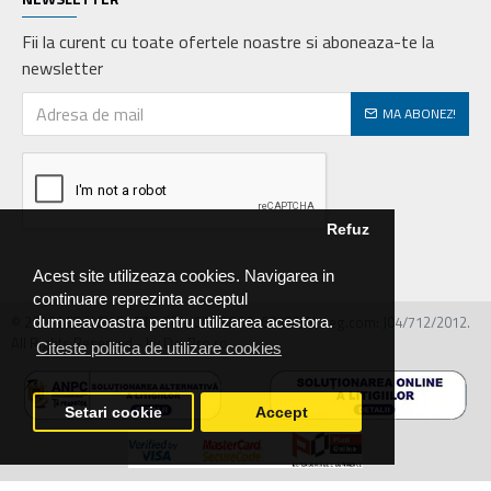
Fii la curent cu toate ofertele noastre si aboneaza-te la
newsletter
MA ABONEZ!
Refuz
Acest site utilizeaza cookies. Navigarea in
continuare reprezinta acceptul
© 2026 MIRALEX PARTS SRL, CIF: RO30468586, Nr.reg.com: J04/712/2012.
dumneavoastra pentru utilizarea acestora.
All Rights Reserved - by DevPro.ro
Citeste politica de utilizare cookies
Setari cookie
Accept