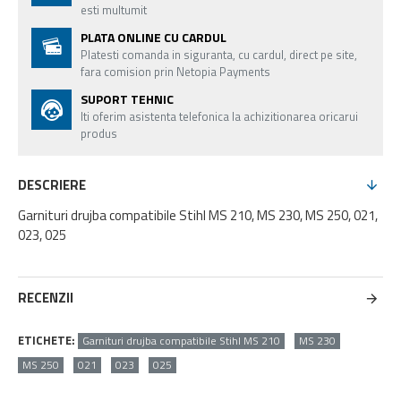
esti multumit
PLATA ONLINE CU CARDUL
Platesti comanda in siguranta, cu cardul, direct pe site,
fara comision prin Netopia Payments
SUPORT TEHNIC
Iti oferim asistenta telefonica la achizitionarea oricarui
produs
DESCRIERE
Garnituri drujba compatibile Stihl MS 210, MS 230, MS 250, 021,
023, 025
RECENZII
ETICHETE:
Garnituri drujba compatibile Stihl MS 210
MS 230
MS 250
021
023
025