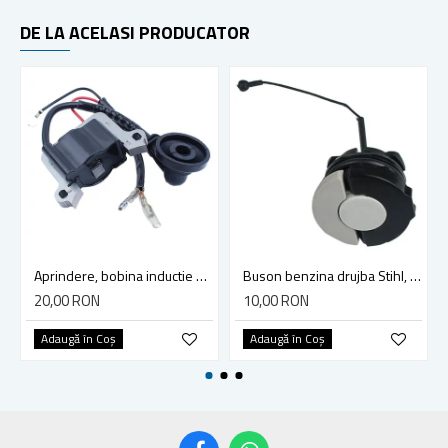
DE LA ACELASI PRODUCATOR
Aprindere, bobina inductie motocoasa chinezeasca TL43 TL 52, Ruris Dac 210, Dac 310
Buson benzina drujba Stihl, model cu clapeta
20,00 RON
10,00 RON
Adaugă în Coş
Adaugă în Coş