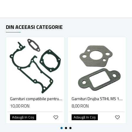
DIN ACEEASI CATEGORIE
Garnituri compatibile pentru drujba Husqvarna 362, 365, 371, 372
Garnituri Drujba STIHL MS 170, MS 180, MS 210, MS 230, MS 250, 021, 023, 025
10,00 RON
8,00 RON
Adaugă în Coş
Adaugă în Coş