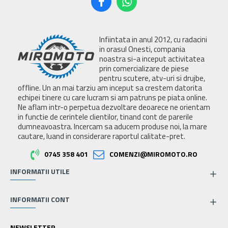
Infiintata in anul 2012, cu radacini
in orasul Onesti, compania
noastra si-a inceput activitatea
prin comercializare de piese
pentru scutere, atv-uri si drujbe,
offline. Un an mai tarziu am inceput sa crestem datorita
echipei tinere cu care lucram si am patruns pe piata online.
Ne aflam intr-o perpetua dezvoltare deoarece ne orientam
in functie de cerintele clientilor, tinand cont de parerile
dumneavoastra. Incercam sa aducem produse noi, la mare
cautare, luand in considerare raportul calitate-pret.
0745 358 401
COMENZI@MIROMOTO.RO
INFORMATII UTILE
INFORMATII CONT
NEWSLETTER