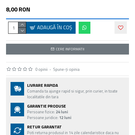
8,00 RON
ADAUGĂ ÎN COŞ
CERE INFORMATII
0 opinii
-
Spune-ţi opinia
LIVRARE RAPIDA
Comanda ta ajunge rapid si sigur, prin curier, in toate
localitatile din tara
GARANTIE PRODUSE
Persoane fizice:
24 luni
Persoane juridice:
12 luni
RETUR GARANTAT
Poti returna produsul in 14 zile calendaristice daca nu