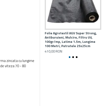
Folie Agrotextil AGV Super Strong,
Fol
Antiburuieni, Mulcire, Filtru UV,
mul
100gr/mp, Latime 1.5m, Lungime
1.5
100 Metri, Patratele 25x25cm
25
410,00 RON
arma zincata cu lungime
r de viteza 70 - 80