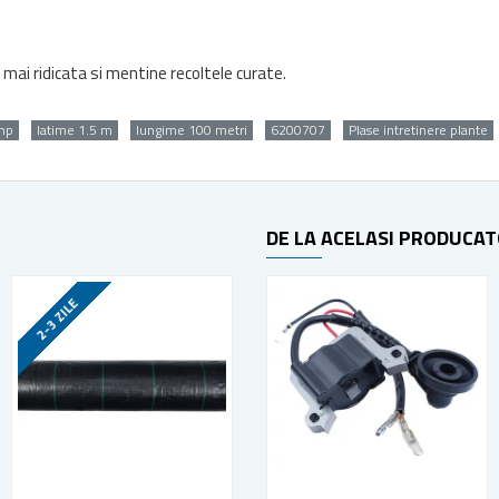
mai ridicata si mentine recoltele curate.
mp
latime 1.5 m
lungime 100 metri
6200707
Plase intretinere plante
DE LA ACELASI PRODUCA
2-3 ZILE