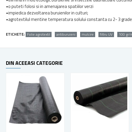
•o puteti folosi si in amenajarea spatiilor verzi
•impiedica dezvoltarea buruienilor in culturi;
•agrotextilul mentine temperatura solului constanta cu 2- 3 grade 
ETICHETE:
Folie agrotextil
antiburuieni
mulcire
filtru UV
100 gr/
DIN ACEEASI CATEGORIE