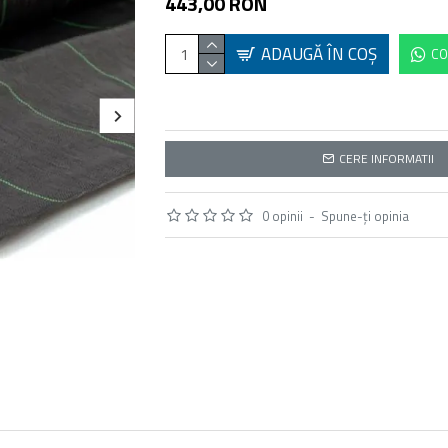
443,00 RON
ADAUGĂ ÎN COŞ
CO
CERE INFORMATII
0 opinii
-
Spune-ţi opinia