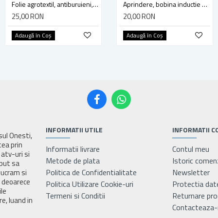
Folie agrotextil, antiburuieni, mulcire, filtru UV, 70 gr/mp, latime 1.6 m, lungime 10 metri, FLO 91046
Folie agrotextil, antiburuieni, mulcire, filtru UV, 70 gr/mp, latime 1.6 m, lungime 20 metri, FLO 91048
Aprindere, bobina inductie motocoasa chinezeasca TL43 TL 52, Ruris Dac 210, Dac 310
25,00 RON
45,00 RON
20,00 RON
Adaugă în Coş
Adaugă în Coş
Adaugă în Coş
INFORMATII UTILE
INFORMATII C
asul Onesti,
tea prin
Informatii livrare
Contul meu
atv-uri si
Metode de plata
Istoric comen
eput sa
Politica de Confidentialitate
Newsletter
lucram si
e deoarece
Politica Utilizare Cookie-uri
Protectia dat
ile
Termeni si Conditii
Returnare pr
e, luand in
Contacteaza-