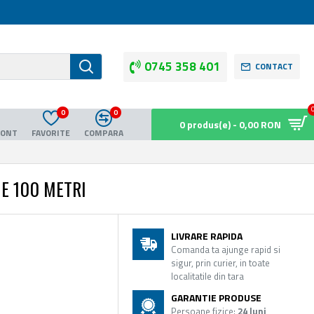
0745 358 401
CONTACT
0
0
0 produs(e) - 0,00 RON
CONT
FAVORITE
COMPARA
ME 100 METRI
LIVRARE RAPIDA
Comanda ta ajunge rapid si
sigur, prin curier, in toate
localitatile din tara
GARANTIE PRODUSE
Persoane fizice:
24 luni