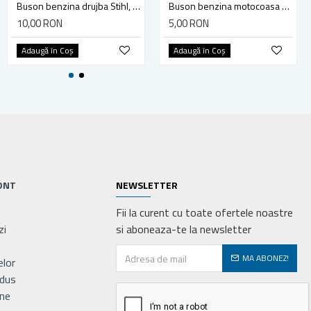
Folie agrotextil, antiburuieni, mulcire, filtru UV, 90 gr/mp, latime 1.6 m, lungime 10 metri, FLO 91047
Buson benzina drujba Stihl, model cu clapeta
Buson benzina motocoasa TL43/52
31,00 RON
10,00 RON
5,00 RON
Adaugă în Coş
Adaugă în Coş
Adaugă în Coş
ONT
NEWSLETTER
Fii la curent cu toate ofertele noastre
zi
si aboneaza-te la newsletter
MA ABONEZ!
elor
odus
ne