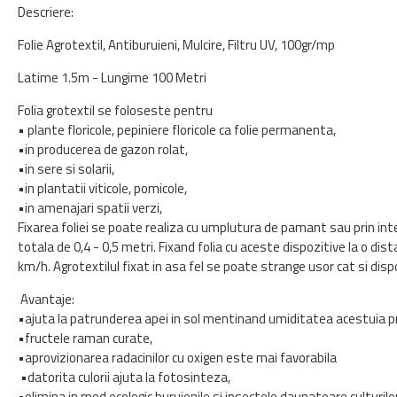
Descriere:
Folie Agrotextil, Antiburuieni, Mulcire, Filtru UV, 100gr/mp
Latime 1.5m - Lungime 100 Metri
Folia grotextil se foloseste pentru
• plante floricole, pepiniere floricole ca folie permanenta,
•in producerea de gazon rolat,
•in sere si solarii,
•in plantatii viticole, pomicole,
•in amenajari spatii verzi,
Fixarea foliei se poate realiza cu umplutura de pamant sau prin int
totala de 0,4 - 0,5 metri. Fixand folia cu aceste dispozitive la o dista
km/h. Agrotextilul fixat in asa fel se poate strange usor cat si dispo
Avantaje:
•ajuta la patrunderea apei in sol mentinand umiditatea acestuia pr
•fructele raman curate,
•aprovizionarea radacinilor cu oxigen este mai favorabila
•datorita culorii ajuta la fotosinteza,
•elimina in mod ecologic buruienile si insectele daunatoare culturilo