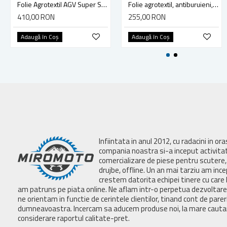
Folie Agrotextil AGV Super Strong, Antiburuieni, Mulcire, Filtru UV, 100gr/mp, Latime 1.5m, Lungime 100 Metri, Patratele 25x25cm
Folie agrotextil, antiburuieni, mulcire, filtru UV, 100 gr/mp, latime 1.5 m, lungime 50 metri
410,00 RON
255,00 RON
Adaugă în Coş
Adaugă în Coş
Infiintata in anul 2012, cu radacini in or
compania noastra si-a inceput activita
comercializare de piese pentru scutere, 
drujbe, offline. Un an mai tarziu am inc
crestem datorita echipei tinere cu care 
am patruns pe piata online. Ne aflam intr-o perpetua dezvoltar
ne orientam in functie de cerintele clientilor, tinand cont de parer
dumneavoastra. Incercam sa aducem produse noi, la mare cautar
considerare raportul calitate-pret.