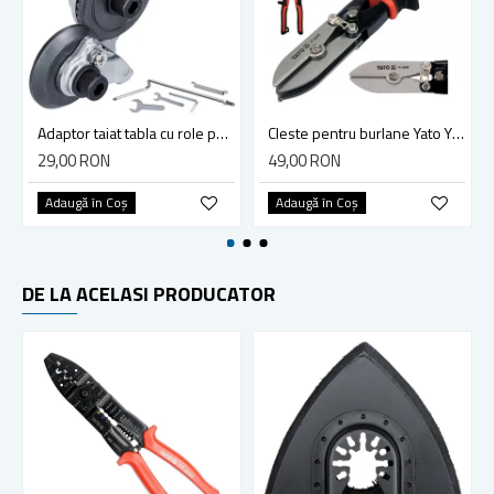
Adaptor taiat tabla cu role pentru bormasina, masina gaurit
Cleste pentru burlane Yato YT-22380, Crom Vanadiu, 260mm
29,00 RON
49,00 RON
Adaugă în Coş
Adaugă în Coş
DE LA ACELASI PRODUCATOR