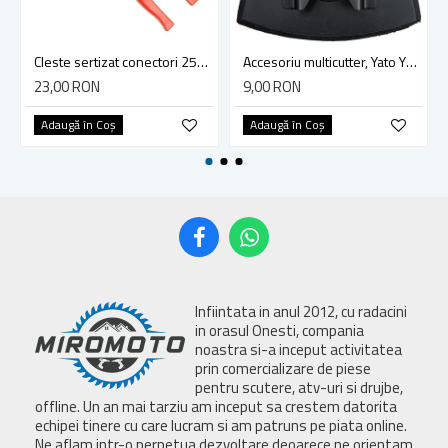
Cleste sertizat conectori 250 mm lama 4mm Yato YT-2254
Accesoriu multicutter, Yato YT-34689, sistem Yato Quick Release, slefuire, 90 mm, ceramica, abrazive
23,00 RON
9,00 RON
Adaugă în Coş
Adaugă în Coş
Infiintata in anul 2012, cu radacini
in orasul Onesti, compania
noastra si-a inceput activitatea
prin comercializare de piese
pentru scutere, atv-uri si drujbe,
offline. Un an mai tarziu am inceput sa crestem datorita
echipei tinere cu care lucram si am patruns pe piata online.
Ne aflam intr-o perpetua dezvoltare deoarece ne orientam