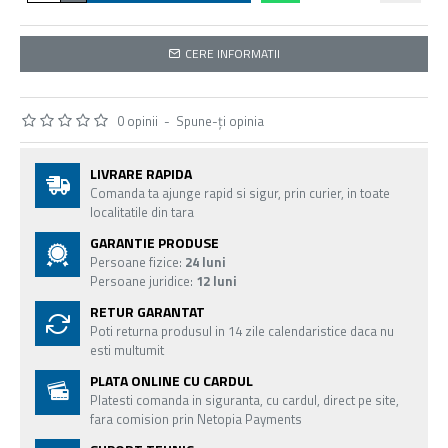
CERE INFORMATII
0 opinii
-
Spune-ţi opinia
LIVRARE RAPIDA
Comanda ta ajunge rapid si sigur, prin curier, in toate
localitatile din tara
GARANTIE PRODUSE
Persoane fizice:
24 luni
Persoane juridice:
12 luni
RETUR GARANTAT
Poti returna produsul in 14 zile calendaristice daca nu
esti multumit
PLATA ONLINE CU CARDUL
Platesti comanda in siguranta, cu cardul, direct pe site,
fara comision prin Netopia Payments