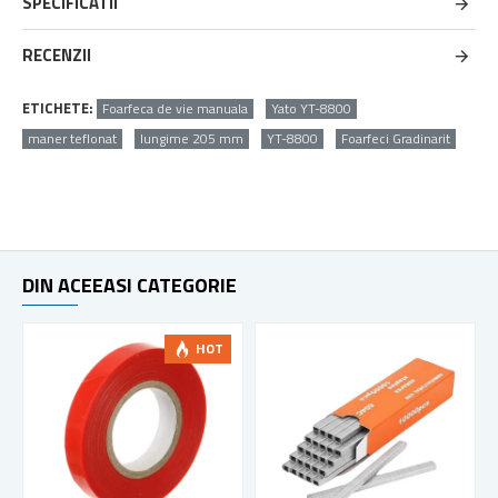
SPECIFICATII
RECENZII
ETICHETE:
Foarfeca de vie manuala
Yato YT-8800
maner teflonat
lungime 205 mm
YT-8800
Foarfeci Gradinarit
DIN ACEEASI CATEGORIE
HOT