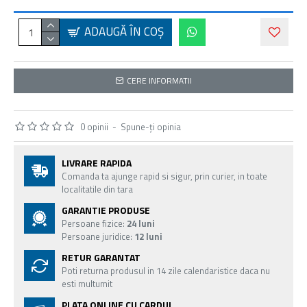
ADAUGĂ ÎN COŞ
CERE INFORMATII
0 opinii
-
Spune-ţi opinia
LIVRARE RAPIDA
Comanda ta ajunge rapid si sigur, prin curier, in toate
localitatile din tara
GARANTIE PRODUSE
Persoane fizice:
24 luni
Persoane juridice:
12 luni
RETUR GARANTAT
Poti returna produsul in 14 zile calendaristice daca nu
esti multumit
PLATA ONLINE CU CARDUL