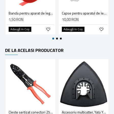
Banda pentru aparat de legat vita de vie, plante, solar, palisat, culoare rosie
Capse pentru aparatul de legat vita de vie, legume, pomi fructiferi
1,50 RON
10,00 RON
Adaugă în Coş
Adaugă în Coş
DE LA ACELASI PRODUCATOR
Cleste sertizat conectori 250 mm lama 4mm Yato YT-2254
Accesoriu multicutter, Yato YT-34689, sistem Yato Quick Release, slefuire, 90 mm, ceramica, abrazive