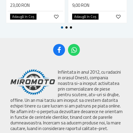
23,00 RON
9,00 RON
Adaugă în Coş
Adaugă în Coş
Infiintata in anul 2012, cu radacini
in orasul Onesti, compania
noastra si-a inceput activitatea
prin comercializare de piese
pentru scutere, atv-uri si drujbe,
offline. Un an mai tarziu am inceput sa crestem datorita
echipei tinere cu care lucram si am patruns pe piata online.
Ne aflam intr-o perpetua dezvoltare deoarece ne orientam
in functie de cerintele clientilor, tinand cont de parerile
dumneavoastra. Incercam sa aducem produse noi, la mare
cautare, luand in considerare raportul calitate-pret.