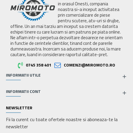
in orasul Onesti, compania
noastra si-a inceput activitatea
prin comercializare de piese
pentru scutere, atv-uri si drujbe,
offline. Un an mai tarziu am inceput sa crestem datorita
echipei tinere cu care lucram si am patruns pe piata online.
Ne aflam intr-o perpetua dezvoltare deoarece ne orientam
in functie de cerintele clientilor, tinand cont de parerile
dumneavoastra. Incercam sa aducem produse noi, la mare
cautare, luand in considerare raportul calitate-pret.
0745 358 401
COMENZI@MIROMOTO.RO
INFORMATII UTILE
INFORMATII CONT
NEWSLETTER
Fii la curent cu toate ofertele noastre si aboneaza-te la
newsletter