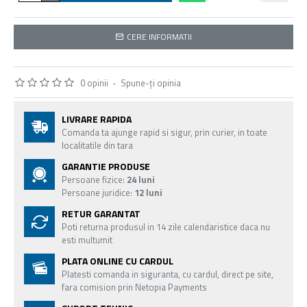
CERE INFORMATII
0 opinii
-
Spune-ţi opinia
LIVRARE RAPIDA
Comanda ta ajunge rapid si sigur, prin curier, in toate
localitatile din tara
GARANTIE PRODUSE
Persoane fizice:
24 luni
Persoane juridice:
12 luni
RETUR GARANTAT
Poti returna produsul in 14 zile calendaristice daca nu
esti multumit
PLATA ONLINE CU CARDUL
Platesti comanda in siguranta, cu cardul, direct pe site,
fara comision prin Netopia Payments