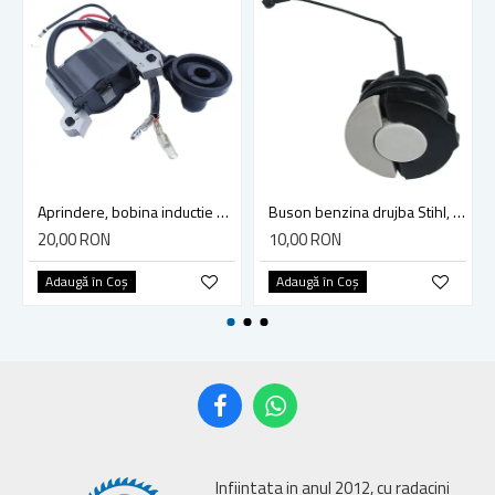
Aprindere, bobina inductie motocoasa chinezeasca TL43 TL 52, Ruris Dac 210, Dac 310
Buson benzina drujba Stihl, model cu clapeta
20,00 RON
10,00 RON
Adaugă în Coş
Adaugă în Coş
Infiintata in anul 2012, cu radacini