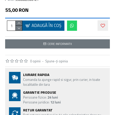
55,00 RON
ADAUGĂ ÎN COŞ
CERE INFORMATII
0 opinii
-
Spune-ţi opinia
LIVRARE RAPIDA
Comanda ta ajunge rapid si sigur, prin curier, in toate
localitatile din tara
GARANTIE PRODUSE
Persoane fizice:
24 luni
Persoane juridice:
12 luni
RETUR GARANTAT