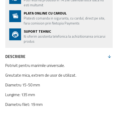
Poti returna produsul in 14 zile calendaristice daca nu
esti multumit
PLATA ONLINE CU CARDUL
Platesti comanda in siguranta, cu cardul, direct pe site,
fara comision prin Netopia Payments
SUPORT TEHNIC
Iti oferim asistenta telefonica la achizitionarea oricarui
produs
DESCRIERE
Potrivit pentru marimile universale.
Greutate mica, extrem de usor de utilizat.
Diametru 15-50 mm
Lungime: 135 mm
Diametru filet: 19 mm