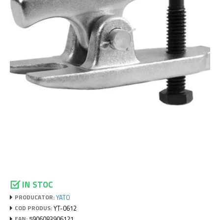
IN STOC
YATO
PRODUCATOR:
YT-0612
COD PRODUS:
5906083906121
EAN: