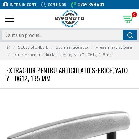
0745 358 401
INTRA IN CONT
CONT NOU
0
SCULE SI UNELTE
Scule service auto
Prese si extractoare
Extractor pentru articulatii sferice, Yato YT-0612, 135 mm
EXTRACTOR PENTRU ARTICULATII SFERICE, YATO
YT-0612, 135 MM