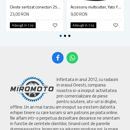
Cleste sertizat conectori 250 mm lama 4mm Yato YT-2254
Accesoriu multicutter, Yato YT-34689, sistem Yato Quick Release, slefuire, 90 mm, ceramica, abrazive
23,00 RON
9,00 RON
Adaugă în Coş
Adaugă în Coş
Infiintata in anul 2012, cu radacini
in orasul Onesti, compania
noastra si-a inceput activitatea
prin comercializare de piese
pentru scutere, atv-uri si drujbe,
offline. Un an mai tarziu am inceput sa crestem datorita
echipei tinere cu care lucram si am patruns pe piata online.
Ne aflam intr-o perpetua dezvoltare deoarece ne orientam
in functie de cerintele clientilor, tinand cont de parerile
dumneavoastra. Incercam sa aducem produse noi, la mare