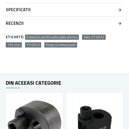
SPECIFICATII
RECENZII
ETICHETE:
Extractor pentru articulatii sferice
Yato YT-0612
135 mm
YT-0612
Prese si extractoare
DIN ACEEASI CATEGORIE