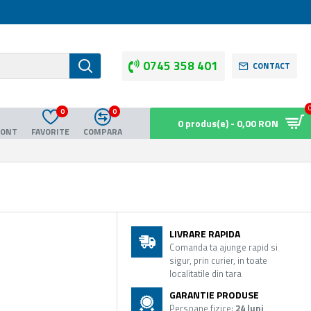
0745 358 401
CONTACT
0
0
0 produs(e) - 0,00 RON
CONT
FAVORITE
COMPARA
LIVRARE RAPIDA
Comanda ta ajunge rapid si
sigur, prin curier, in toate
localitatile din tara
GARANTIE PRODUSE
Persoane fizice:
24 luni