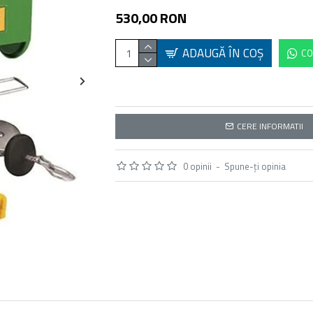
530,00 RON
ADAUGĂ ÎN COŞ
CO
CERE INFORMATII
0 opinii
-
Spune-ţi opinia