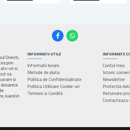
INFORMATII UTILE
INFORMATII C
asul Onesti,
tea prin
Informatii livrare
Contul meu
atv-uri si
Metode de plata
Istoric comen
eput sa
Politica de Confidentialitate
Newsletter
lucram si
e deoarece
Politica Utilizare Cookie-uri
Protectia dat
ile
Termeni si Conditii
Returnare pr
e, luand in
Contacteaza-