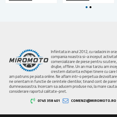
Infiintata in anul 2012, cu radacini in or
compania noastra si-a inceput activita
comercializare de piese pentru scutere, 
drujbe, offline. Un an mai tarziu am inc
crestem datorita echipei tinere cu care 
am patruns pe piata online. Ne aflam intr-o perpetua dezvoltar
ne orientam in functie de cerintele clientilor, tinand cont de parer
dumneavoastra. Incercam sa aducem produse noi, la mare cautar
considerare raportul calitate-pret.
0745 358 401
COMENZI@MIROMOTO.RO