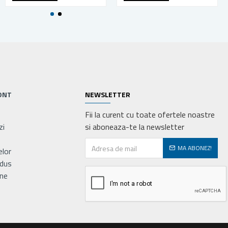
ONT
NEWSLETTER
Fii la curent cu toate ofertele noastre
zi
si aboneaza-te la newsletter
MA ABONEZ!
elor
odus
ne