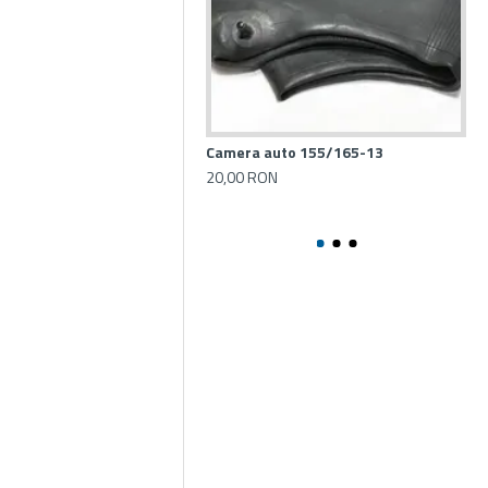
Camera auto 155/165-13
Ca
20,00 RON
25