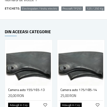
ETICHETE:
Electropalan / troliu electric
Procraft TP250
125 / 250 Kg
DIN ACEEASI CATEGORIE
Camera auto 155/165-13
Camera auto 175/185-14
20,00 RON
25,00 RON
Adaugă în Coş
Adaugă în Coş