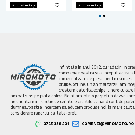
Adaugă în Coş
Adaugă în Coş
Infiintata in anul 2012, cu radacini in or
compania noastra si-a inceput activita
comercializare de piese pentru scutere, 
drujbe, offline. Un an mai tarziu am inc
crestem datorita echipei tinere cu care 
am patruns pe piata online. Ne aflam intr-o perpetua dezvoltar
ne orientam in functie de cerintele clientilor, tinand cont de parer
dumneavoastra. Incercam sa aducem produse noi, la mare cautar
considerare raportul calitate-pret.
0745 358 401
COMENZI@MIROMOTO.RO