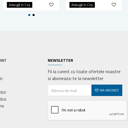
Adaugă în Coş
Adaugă în Coş
Adaugă în Coş
ONT
NEWSLETTER
Fii la curent cu toate ofertele noastre
zi
si aboneaza-te la newsletter
MA ABONEZ!
elor
odus
ne