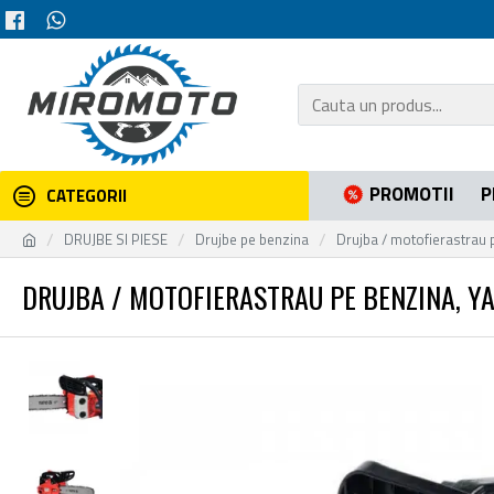
PROMOTII
P
CATEGORII
DRUJBE SI PIESE
Drujbe pe benzina
Drujba / motofierastrau 
DRUJBA / MOTOFIERASTRAU PE BENZINA, YAT