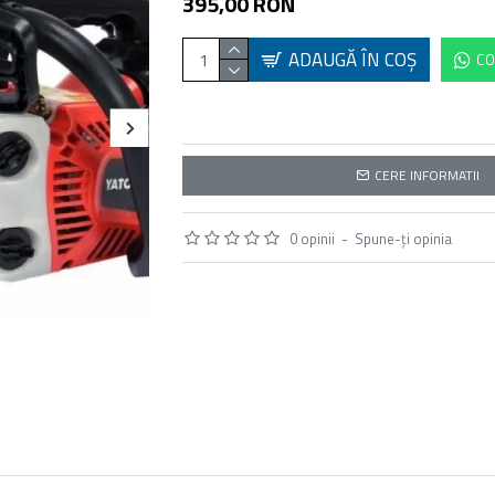
395,00 RON
ADAUGĂ ÎN COŞ
CO
CERE INFORMATII
0 opinii
-
Spune-ţi opinia