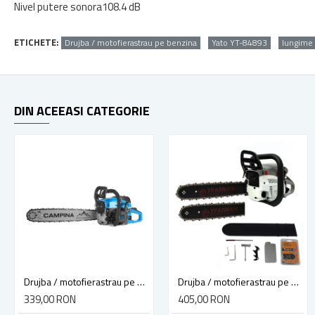
Nivel putere sonora
108.4 dB
ETICHETE:
Drujba / motofierastrau pe benzina
Yato YT-84893
lungime 
DIN ACEEASI CATEGORIE
Drujba / motofierastrau pe benzina Campina CCS5200A, lungime sina 40 cm, 3.4 CP, 2.5 kW, 6.6 kg
Drujba / motofierastrau pe benzina Campion UralMash 5200, lungime sina 40 cm, 6 CP, 4.4 KW, 6 kg, 2 lame, 2 lanturi
339,00 RON
405,00 RON