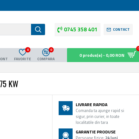
0745 358 401
CONTACT
0
0
0 produs(e) - 0,00 RON
CONT
FAVORITE
COMPARA
.75 KW
LIVRARE RAPIDA
Comanda ta ajunge rapid si
sigur, prin curier, in toate
localitatile din tara
GARANTIE PRODUSE
Persoane fizice:
24 luni