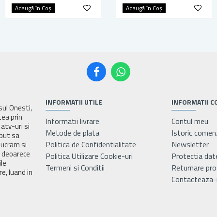
Adaugă în Coş
Adaugă în Coş
Adaugă în Coş
INFORMATII UTILE
INFORMATII C
asul Onesti,
tea prin
Informatii livrare
Contul meu
atv-uri si
Metode de plata
Istoric comen
eput sa
Politica de Confidentialitate
Newsletter
lucram si
e deoarece
Politica Utilizare Cookie-uri
Protectia dat
ile
Termeni si Conditii
Returnare pr
e, luand in
Contacteaza-