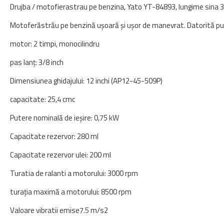
Drujba / motofierastrau pe benzina, Yato YT-84893, lungime sina 30
Motoferăstrău pe benzină ușoară și ușor de manevrat. Datorită puteri
motor: 2 timpi, monocilindru
pas lanț: 3/8 inch
Dimensiunea ghidajului: 12 inchi (AP12-45-509P)
capacitate: 25,4 cmc
Putere nominală de ieșire: 0,75 kW
Capacitate rezervor: 280 ml
Capacitate rezervor ulei: 200 ml
Turatia de ralanti a motorului: 3000 rpm
turația maximă a motorului: 8500 rpm
Valoare vibratii emise
7.5 m/s2