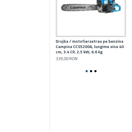
Drujba / motofierastrau pe benzina
Dr
Campina CCS5200A, lungime sina 40
Ca
cm, 3.4 CP, 2.5 kW, 6.6 kg
sin
2 l
339,00 RON
40