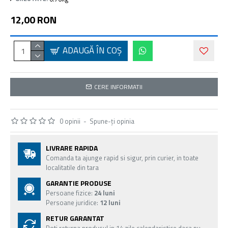
12,00 RON
ADAUGĂ ÎN COŞ
CERE INFORMATII
0 opinii
-
Spune-ţi opinia
LIVRARE RAPIDA
Comanda ta ajunge rapid si sigur, prin curier, in toate
localitatile din tara
GARANTIE PRODUSE
Persoane fizice:
24 luni
Persoane juridice:
12 luni
RETUR GARANTAT