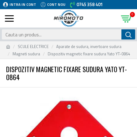
0745 358 401
INTRA IN CONT
CONT NOU
0
SCULE ELECTRICE
Aparate de sudura, invertoare sudura
Magneti sudura
Dispozitiv magnetic fixare sudura Yato YT-0864
DISPOZITIV MAGNETIC FIXARE SUDURA YATO YT-
0864