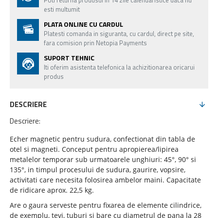
Poti returna produsul in 14 zile calendaristice daca nu
esti multumit
PLATA ONLINE CU CARDUL
Platesti comanda in siguranta, cu cardul, direct pe site,
fara comision prin Netopia Payments
SUPORT TEHNIC
Iti oferim asistenta telefonica la achizitionarea oricarui
produs
DESCRIERE
Descriere:
Echer magnetic pentru sudura, confectionat din tabla de
otel si magneti. Conceput pentru apropierea/lipirea
metalelor temporar sub urmatoarele unghiuri: 45°, 90° si
135°, in timpul procesului de sudura, gaurire, vopsire,
activitati care necesita folosirea ambelor maini. Capacitate
de ridicare aprox. 22,5 kg.
Are o gaura serveste pentru fixarea de elemente cilindrice,
de exemplu, tevi, tuburi si bare cu diametrul de pana la 28