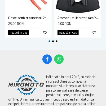
Cleste sertizat conectori 250 mm lama 4mm Yato YT-2254
Accesoriu multicutter, Yato YT-34689, sistem Yato Quick Release, slefuire, 90 mm, ceramica, abrazive
23,00 RON
9,00 RON
Adaugă în Coş
Adaugă în Coş
Infiintata in anul 2012, cu radacini
in orasul Onesti, compania
noastra si-a inceput activitatea
prin comercializare de piese
pentru scutere, atv-uri si drujbe,
offline. Un an mai tarziu am inceput sa crestem datorita
echipei tinere cu care lucram si am patruns pe piata online.