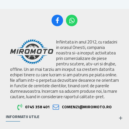
Infiintata in anul 2012, cu radacini
in orasul Onesti, compania
noastra si-a inceput activitatea
prin comercializare de piese
pentru scutere, atv-uri si drujbe,
offline. Un an mai tarziu am inceput sa crestem datorita
echipei tinere cu care lucram si am patruns pe piata online.
Ne aflam intr-o perpetua dezvoltare deoarece ne orientam
in functie de cerintele clientilor, tinand cont de parerile
dumneavoastra. Incercam sa aducem produse noi, la mare
cautare, luand in considerare raportul calitate-pret.
0745 358 401
COMENZI@MIROMOTO.RO
INFORMATII UTILE