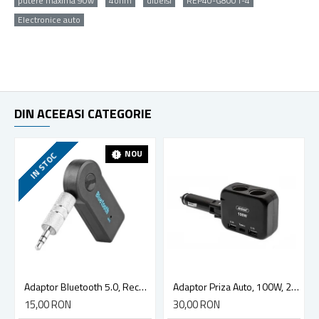
putere maxima 90w
4ohm
dibeisi
REP40-G8001-4
Electronice auto
DIN ACEEASI CATEGORIE
NOU
IN STOC
Adaptor Bluetooth 5.0, Receiver Audio cu Port AUX 3.5 mm, portabil
Adaptor Priza Auto, 100W, 2 x Soclu Auto, 2 x USB-A, 1 X USB-C, Rotire 90°, 12/24V
15,00 RON
30,00 RON