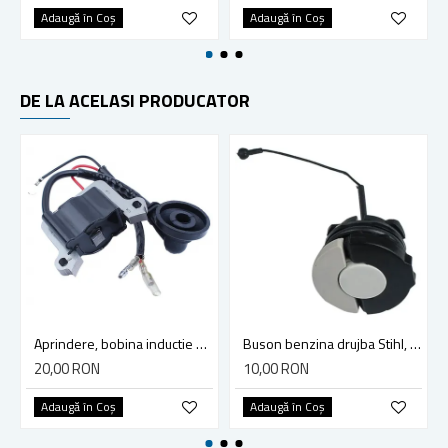
Adaugă în Coş
Adaugă în Coş
DE LA ACELASI PRODUCATOR
Aprindere, bobina inductie motocoasa chinezeasca TL43 TL 52, Ruris Dac 210, Dac 310
Buson benzina drujba Stihl, model cu clapeta
20,00 RON
10,00 RON
Adaugă în Coş
Adaugă în Coş