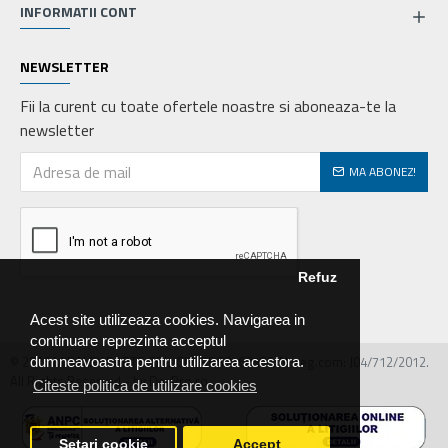
INFORMATII CONT
NEWSLETTER
Fii la curent cu toate ofertele noastre si aboneaza-te la
newsletter
MA ABONEZ!
Refuz
Acest site utilizeaza cookies. Navigarea in
continuare reprezinta acceptul
© 2026 MIRALEX PARTS SRL, CIF: RO30468586, Nr.reg.com: J04/712/2012.
dumneavoastra pentru utilizarea acestora.
All Rights Reserved - by DevPro.ro
Citeste politica de utilizare cookies
Setari cookie
Accept