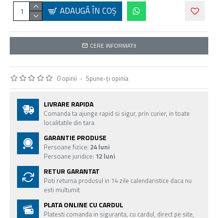
ADAUGĂ ÎN COŞ
CERE INFORMATII
0 opinii
-
Spune-ţi opinia
LIVRARE RAPIDA
Comanda ta ajunge rapid si sigur, prin curier, in toate
localitatile din tara
GARANTIE PRODUSE
Persoane fizice:
24 luni
Persoane juridice:
12 luni
RETUR GARANTAT
Poti returna produsul in 14 zile calendaristice daca nu
esti multumit
PLATA ONLINE CU CARDUL
Platesti comanda in siguranta, cu cardul, direct pe site,