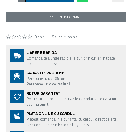
CERE INFORMATII
0 opinii
-
Spune-ţi opinia
LIVRARE RAPIDA
Comanda ta ajunge rapid si sigur, prin curier, in toate
localitatile din tara
GARANTIE PRODUSE
Persoane fizice:
24 luni
Persoane juridice:
12 luni
RETUR GARANTAT
Poti returna produsul in 14 zile calendaristice daca nu
esti multumit
PLATA ONLINE CU CARDUL
Platesti comanda in siguranta, cu cardul, direct pe site,
fara comision prin Netopia Payments