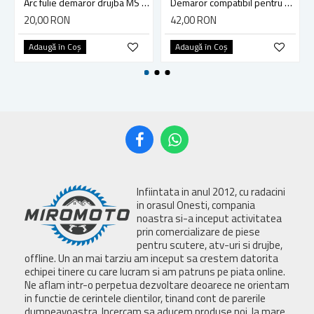
Arc fulie demaror drujba MS 311, 341, MS 361
Demaror compatibil pentru drujba Husqvarna 130, 135 MarkII
20,00 RON
42,00 RON
Adaugă în Coş
Adaugă în Coş
Infiintata in anul 2012, cu radacini
in orasul Onesti, compania
noastra si-a inceput activitatea
prin comercializare de piese
pentru scutere, atv-uri si drujbe,
offline. Un an mai tarziu am inceput sa crestem datorita
echipei tinere cu care lucram si am patruns pe piata online.
Ne aflam intr-o perpetua dezvoltare deoarece ne orientam
in functie de cerintele clientilor, tinand cont de parerile
dumneavoastra. Incercam sa aducem produse noi, la mare