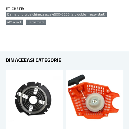
ETICHETE:
Demaror drujba chinezeasca 4500-5200 (arc dublu + easy start)
4054741
Demaroare
DIN ACEEASI CATEGORIE