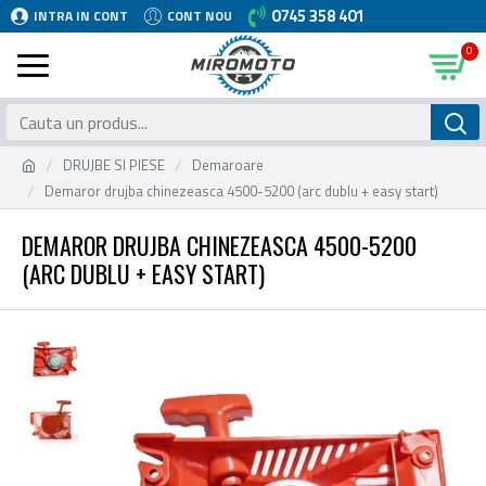
0745 358 401
INTRA IN CONT
CONT NOU
0
DRUJBE SI PIESE
Demaroare
Demaror drujba chinezeasca 4500-5200 (arc dublu + easy start)
DEMAROR DRUJBA CHINEZEASCA 4500-5200
(ARC DUBLU + EASY START)