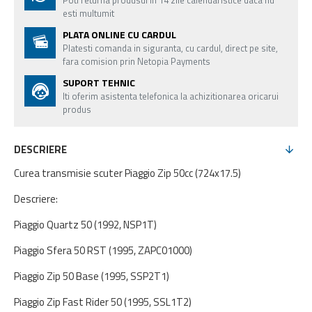
Poti returna produsul in 14 zile calendaristice daca nu
esti multumit
PLATA ONLINE CU CARDUL
Platesti comanda in siguranta, cu cardul, direct pe site,
fara comision prin Netopia Payments
SUPORT TEHNIC
Iti oferim asistenta telefonica la achizitionarea oricarui
produs
DESCRIERE
Curea transmisie scuter Piaggio Zip 50cc (724x17.5)
Descriere:
Piaggio Quartz 50 (1992, NSP1T)
Piaggio Sfera 50 RST (1995, ZAPC01000)
Piaggio Zip 50 Base (1995, SSP2T1)
Piaggio Zip Fast Rider 50 (1995, SSL1T2)