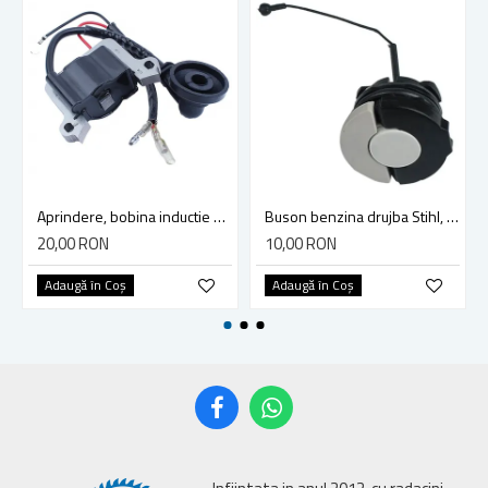
Aprindere, bobina inductie motocoasa chinezeasca TL43 TL 52, Ruris Dac 210, Dac 310
Buson benzina drujba Stihl, model cu clapeta
20,00 RON
10,00 RON
Adaugă în Coş
Adaugă în Coş