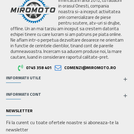
Infiintata in anul 2012, cu radacini
in orasul Onesti, compania
noastra si-a inceput activitatea
prin comercializare de piese
pentru scutere, atv-uri si drujbe,
offline. Un an mai tarziu am inceput sa crestem datorita
echipei tinere cu care lucram si am patruns pe piata online.
Ne aflam intr-o perpetua dezvoltare deoarece ne orientam
in functie de cerintele clientilor, tinand cont de parerile
dumneavoastra. Incercam sa aducem produse noi, la mare
cautare, luand in considerare raportul calitate-pret.
0745 358 401
COMENZI@MIROMOTO.RO
INFORMATII UTILE
INFORMATII CONT
NEWSLETTER
Fii la curent cu toate ofertele noastre si aboneaza-te la
newsletter