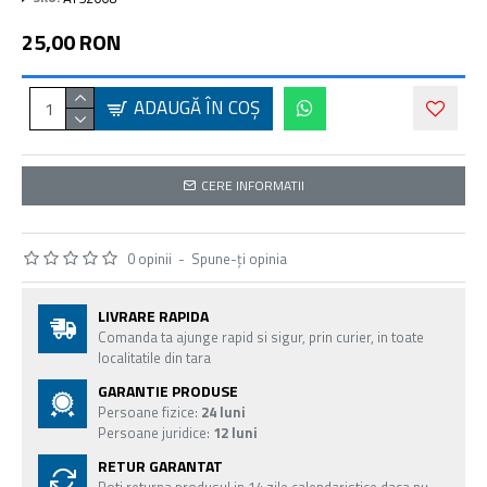
25,00 RON
ADAUGĂ ÎN COŞ
CERE INFORMATII
0 opinii
-
Spune-ţi opinia
LIVRARE RAPIDA
Comanda ta ajunge rapid si sigur, prin curier, in toate
localitatile din tara
GARANTIE PRODUSE
Persoane fizice:
24 luni
Persoane juridice:
12 luni
RETUR GARANTAT