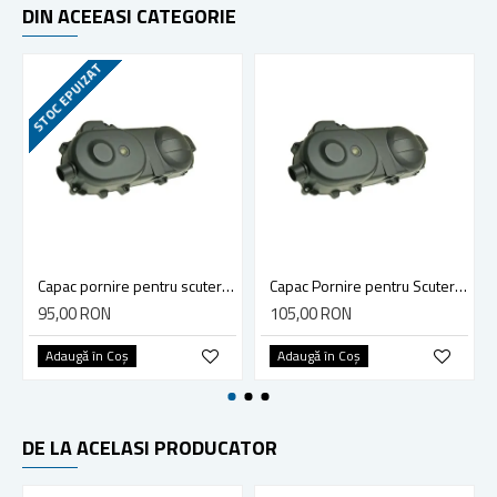
DIN ACEEASI CATEGORIE
STOC EPUIZAT
Capac pornire pentru scutere chinezesti 4 Timpi cu roata pe 10', curea 669, lungime 40cm, GY6 50cc
Capac Pornire pentru Scutere Chinezesti 4 Timpi cu Roata pe 12', Curea 729, Lungime 43cm, GY6 50cc-80cc
95,00 RON
105,00 RON
Adaugă în Coş
Adaugă în Coş
DE LA ACELASI PRODUCATOR