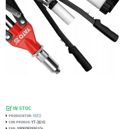
IN STOC
YATO
PRODUCATOR:
YT-3610
COD PRODUS:
5906083936104
EAN: