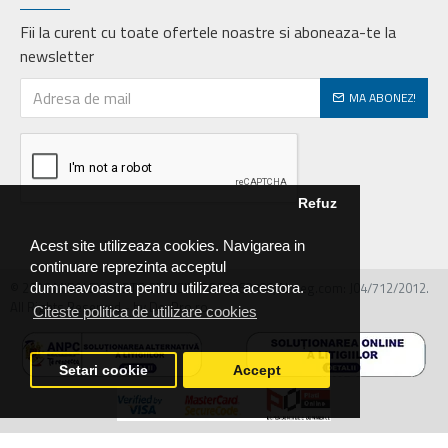
Fii la curent cu toate ofertele noastre si aboneaza-te la
newsletter
MA ABONEZ!
Refuz
Acest site utilizeaza cookies. Navigarea in
continuare reprezinta acceptul
© 2026 MIRALEX PARTS SRL, CIF: RO30468586, Nr.reg.com: J04/712/2012.
dumneavoastra pentru utilizarea acestora.
All Rights Reserved - by DevPro.ro
Citeste politica de utilizare cookies
Setari cookie
Accept