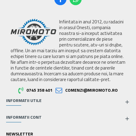
Infiintata in anul 2012, cu radacini
in orasul Onesti, compania
noastra si-a inceput activitatea
prin comercializare de piese
pentru scutere, atv-uri si drujbe,
offline. Un an mai tarziu am inceput sa crestem datorita
echipei tinere cu care lucram si am patruns pe piata online.
Ne aflam intr-o perpetua dezvoltare deoarece ne orientam
in functie de cerintele clientilor, tinand cont de parerile
dumneavoastra. Incercam sa aducem produse noi, la mare
cautare, luand in considerare raportul calitate-pret.
0745 358 401
COMENZI@MIROMOTO.RO
INFORMATII UTILE
INFORMATII CONT
NEWSLETTER