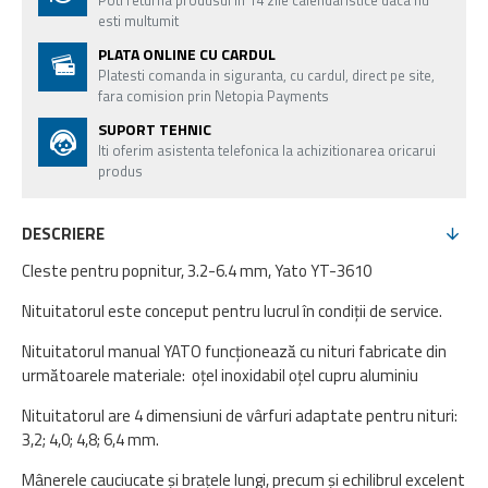
Poti returna produsul in 14 zile calendaristice daca nu
esti multumit
PLATA ONLINE CU CARDUL
Platesti comanda in siguranta, cu cardul, direct pe site,
fara comision prin Netopia Payments
SUPORT TEHNIC
Iti oferim asistenta telefonica la achizitionarea oricarui
produs
DESCRIERE
Cleste pentru popnitur, 3.2-6.4 mm, Yato YT-3610
Nituitatorul este conceput pentru lucrul în condiții de service.
Nituitatorul manual YATO funcționează cu nituri fabricate din
următoarele materiale: oțel inoxidabil oțel cupru aluminiu
Nituitatorul are 4 dimensiuni de vârfuri adaptate pentru nituri:
3,2; 4,0; 4,8; 6,4 mm.
Mânerele cauciucate și brațele lungi, precum și echilibrul excelent