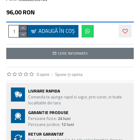
96,00 RON
ADAUGĂ ÎN COŞ
CERE INFORMATII
0 opinii
-
Spune-ţi opinia
LIVRARE RAPIDA
Comanda ta ajunge rapid si sigur, prin curier, in toate
localitatile din tara
GARANTIE PRODUSE
Persoane fizice:
24 luni
Persoane juridice:
12 luni
RETUR GARANTAT