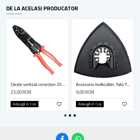
DE LA ACELASI PRODUCATOR
Cleste sertizat conectori 250 mm lama 4mm Yato YT-2254
Accesoriu multicutter, Yato YT-34689, sistem Yato Quick Release, slefuire, 90 mm, ceramica, abrazive
23,00 RON
9,00 RON
Adaugă în Coş
Adaugă în Coş