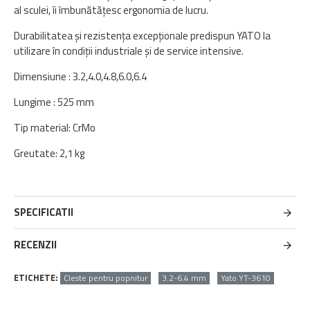
al sculei, îi îmbunătățesc ergonomia de lucru.
Durabilitatea și rezistența excepționale predispun YATO la
utilizare în condiții industriale și de service intensive.
Dimensiune : 3.2,4.0,4.8,6.0,6.4
Lungime : 525 mm
Tip material: CrMo
Greutate: 2,1 kg
SPECIFICATII
RECENZII
ETICHETE:
Cleste pentru popnitur
3.2-6.4 mm
Yato YT-3610