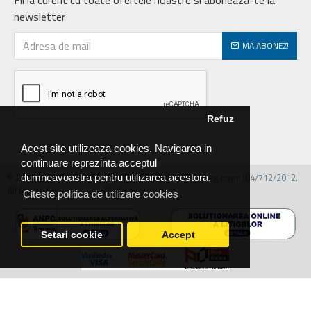
newsletter
MA ABONEZ!
Refuz
Acest site utilizeaza cookies. Navigarea in
continuare reprezinta acceptul
© 2026 MIRALEX PARTS SRL, CIF: RO30468586, Nr.reg.com: J04/712/2012.
dumneavoastra pentru utilizarea acestora.
All Rights Reserved - by DevPro.ro
Citeste politica de utilizare cookies
Setari cookie
Accept