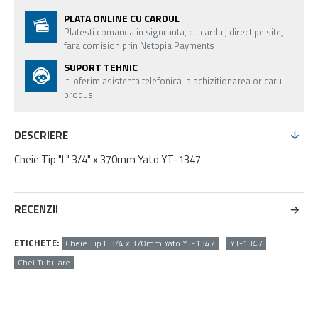
PLATA ONLINE CU CARDUL
Platesti comanda in siguranta, cu cardul, direct pe site,
fara comision prin Netopia Payments
SUPORT TEHNIC
Iti oferim asistenta telefonica la achizitionarea oricarui
produs
DESCRIERE
Cheie Tip "L" 3/4" x 370mm Yato YT-1347
RECENZII
ETICHETE:
Cheie Tip L 3/4 x 370mm Yato YT-1347
YT-1347
Chei Tubulare