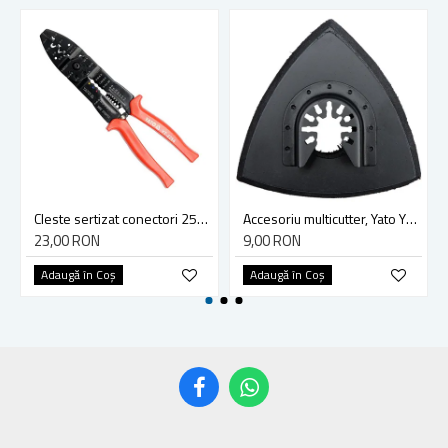
Cleste sertizat conectori 250 mm lama 4mm Yato YT-2254
Accesoriu multicutter, Yato YT-34689, sistem Yato Quick Release, slefuire, 90 mm, ceramica, abrazive
23,00 RON
9,00 RON
Adaugă în Coş
Adaugă în Coş