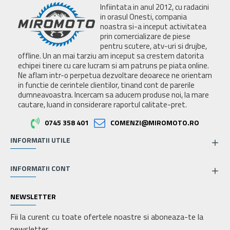
Infiintata in anul 2012, cu radacini
in orasul Onesti, compania
noastra si-a inceput activitatea
prin comercializare de piese
pentru scutere, atv-uri si drujbe,
offline. Un an mai tarziu am inceput sa crestem datorita
echipei tinere cu care lucram si am patruns pe piata online.
Ne aflam intr-o perpetua dezvoltare deoarece ne orientam
in functie de cerintele clientilor, tinand cont de parerile
dumneavoastra. Incercam sa aducem produse noi, la mare
cautare, luand in considerare raportul calitate-pret.
0745 358 401
COMENZI@MIROMOTO.RO
INFORMATII UTILE
INFORMATII CONT
NEWSLETTER
Fii la curent cu toate ofertele noastre si aboneaza-te la
newsletter