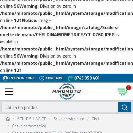
on line
56
Warning
: Division by zero in
/home/miromoto/public_html/system/storage/modification
on line
121
Notice
: Image
/home/miromoto/public_html/image/catalog/Scule si
unelte de mana/CHEI DINAMOMETRICE/YT-0760.JPEG
is
invalid! in
/home/miromoto/public_html/system/storage/modification
on line
56
Warning
: Division by zero in
/home/miromoto/public_html/system/storage/modification
on line
121
0745 358 401
INTRA IN CONT
CONT NOU
0
SCULE SI UNELTE
Scule service auto
Chei
Chei dinamometrice
Cheie dinamometrica 1/2", 40 - 210 Nm, Yato YT-0761