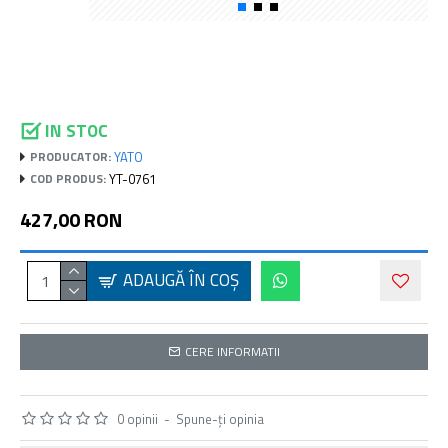
IN STOC
YATO
PRODUCATOR:
YT-0761
COD PRODUS:
427,00 RON
ADAUGĂ ÎN COŞ
CERE INFORMATII
0 opinii
-
Spune-ţi opinia