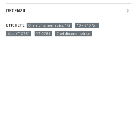
RECENZII
ETICHETE:
Cheie dinamometrica 1/2
40 - 210 Nm
Yato YT-0761
YT-0761
Chei dinamometrice