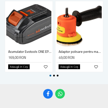
Acumulator Evotools ONE EPTO, Li-Ion, 18 V, 4 Ah
Adaptor polisare pentru masini de insurubat, 2000 RPM, diametru 73mm
169,00 RON
49,00 RON
Adaugă în Coş
Adaugă în Coş