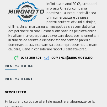
Infiintata in anul 2012, cu radacini
in orasul Onesti, compania
noastra si-a inceput activitatea
prin comercializare de piese
pentru scutere, atv-uri si drujbe,
offline. Un an mai tarziu am inceput sa crestem datorita
echipei tinere cu care lucram si am patruns pe piata online.
Ne aflam intr-o perpetua dezvoltare deoarece ne orientam
in functie de cerintele clientilor, tinand cont de parerile
dumneavoastra. Incercam sa aducem produse noi, la mare
cautare, luand in considerare raportul calitate-pret.
0745 358 401
COMENZI@MIROMOTO.RO
INFORMATII UTILE
INFORMATII CONT
NEWSLETTER
Fii la curent cu toate ofertele noastre si aboneaza-te la
newsletter