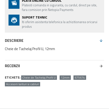
PLATA ONLINE CU CARDUL
Platesti comanda in siguranta, cu cardul, direct pe site,
fara comision prin Netopia Payments
SUPORT TEHNIC
Iti oferim asistenta telefonica la achizitionarea oricarui
produs
DESCRIERE
Cheie de Tachelaj Profil U, 12mm
RECENZII
ETICHETE:
Cheie de Tachelaj Profil U
12mm
675674
Accesorii lanturi si cabluri