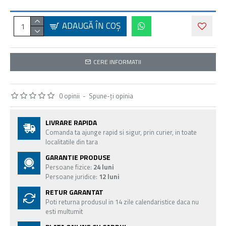
ADAUGĂ ÎN COŞ
CERE INFORMATII
0 opinii
-
Spune-ţi opinia
LIVRARE RAPIDA
Comanda ta ajunge rapid si sigur, prin curier, in toate
localitatile din tara
GARANTIE PRODUSE
Persoane fizice:
24 luni
Persoane juridice:
12 luni
RETUR GARANTAT
Poti returna produsul in 14 zile calendaristice daca nu
esti multumit