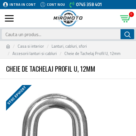
0745 358 401
INTRA IN CONT
CONT NOU
0
Casa si interior
Lanturi, cabluri, sfori
Accesorii lanturi si cabluri
Cheie de Tachelaj Profil U, 12mm
CHEIE DE TACHELAJ PROFIL U, 12MM
STOC EPUIZAT