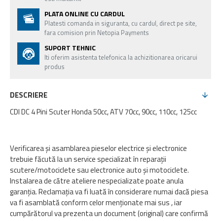
PLATA ONLINE CU CARDUL
Platesti comanda in siguranta, cu cardul, direct pe site,
fara comision prin Netopia Payments
SUPORT TEHNIC
Iti oferim asistenta telefonica la achizitionarea oricarui
produs
DESCRIERE
CDI DC 4 Pini Scuter Honda 50cc, ATV 70cc, 90cc, 110cc, 125cc
Verificarea și asamblarea pieselor electrice și electronice
trebuie făcută la un service specializat în reparații
scutere/motociclete sau electronice auto și motociclete.
Instalarea de către ateliere nespecializate poate anula
garanția. Reclamația va fi luată în considerare numai dacă piesa
va fi asamblată conform celor menționate mai sus , iar
cumpărătorul va prezenta un document (original) care confirmă