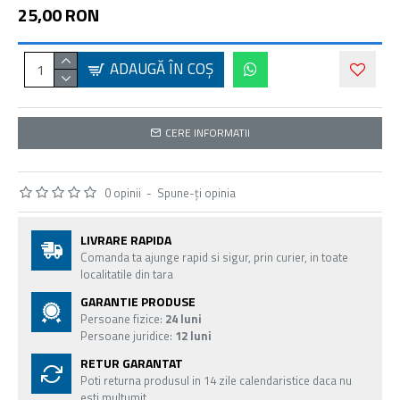
25,00 RON
ADAUGĂ ÎN COŞ
CERE INFORMATII
0 opinii
-
Spune-ţi opinia
LIVRARE RAPIDA
Comanda ta ajunge rapid si sigur, prin curier, in toate
localitatile din tara
GARANTIE PRODUSE
Persoane fizice:
24 luni
Persoane juridice:
12 luni
RETUR GARANTAT
Poti returna produsul in 14 zile calendaristice daca nu
esti multumit