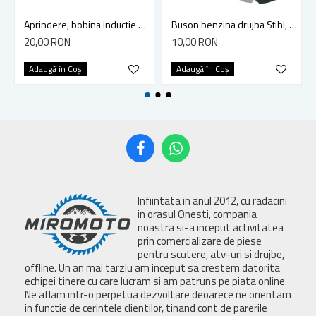
Aprindere, bobina inductie motocoasa chinezeasca TL43 TL 52, Ruris Dac 210, Dac 310
Buson benzina drujba Stihl, model cu clapeta
20,00 RON
10,00 RON
Adaugă în Coş
Adaugă în Coş
Infiintata in anul 2012, cu radacini
in orasul Onesti, compania
noastra si-a inceput activitatea
prin comercializare de piese
pentru scutere, atv-uri si drujbe,
offline. Un an mai tarziu am inceput sa crestem datorita
echipei tinere cu care lucram si am patruns pe piata online.
Ne aflam intr-o perpetua dezvoltare deoarece ne orientam
in functie de cerintele clientilor, tinand cont de parerile