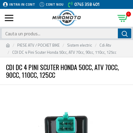
0745 358 401
INTRA IN CONT
CONT NOU
0
PIESE ATV / POCKET BIKE
Sistem electric
Cdi Atv
CDI DC 4 Pini Scuter Honda 50cc, ATV 70cc, 90cc, 110cc, 125cc
CDI DC 4 PINI SCUTER HONDA 50CC, ATV 70CC,
90CC, 110CC, 125CC