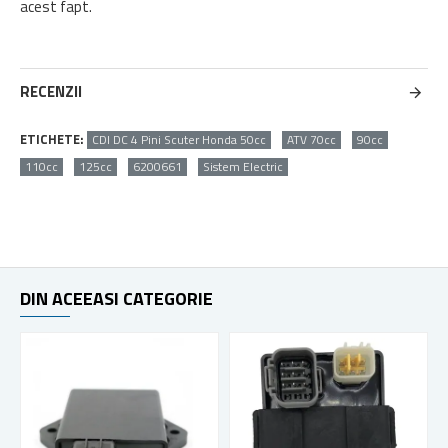
acest fapt.
RECENZII
ETICHETE:
CDI DC 4 Pini Scuter Honda 50cc
ATV 70cc
90cc
110cc
125cc
6200661
Sistem Electric
DIN ACEEASI CATEGORIE