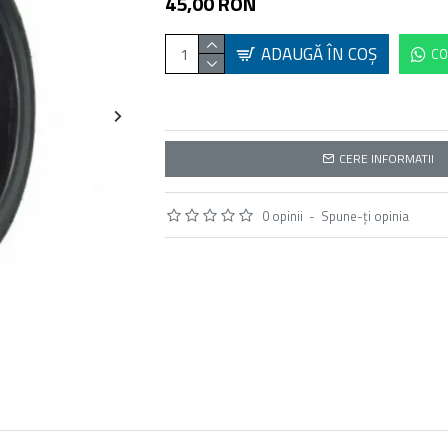
45,00 RON
ADAUGĂ ÎN COŞ
CO
CERE INFORMATII
0 opinii
-
Spune-ţi opinia