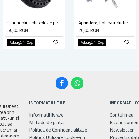
Cauciuc plin antiexplozie pentru Trotineta Electrica 8.50x2" Xiaomi Mijia M365/ M365 Pro/ 1S / Pro 2/ Mi 3
Cauciuc plin antiexplozie pentru trotineta electrica 8.50x2" Xiaomi Mijia M365/ M365 Pro/ 1S / Pro 2/ Mi 3 (Model 2)
Aprindere, bobina inductie motocoasa chinezeasca TL43 TL 52, Ruris Dac 210, Dac 310
50,00 RON
39,00 RON
20,00 RON
Adaugă în Coş
Adaugă în Coş
Adaugă în Coş
INFORMATII UTILE
INFORMATII C
asul Onesti,
tea prin
Informatii livrare
Contul meu
atv-uri si
Metode de plata
Istoric comen
eput sa
Politica de Confidentialitate
Newsletter
lucram si
e deoarece
Politica Utilizare Cookie-uri
Protectia dat