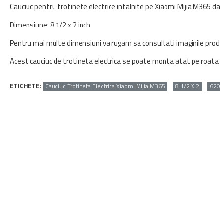
Cauciuc pentru trotinete electrice intalnite pe Xiaomi Mijia M365 da
Dimensiune: 8 1/2 x 2 inch
Pentru mai multe dimensiuni va rugam sa consultati imaginile prod
Acest cauciuc de trotineta electrica se poate monta atat pe roata d
ETICHETE:
Cauciuc Trotineta Electrica Xiaomi Mijia M365
8 1/2 X 2
620