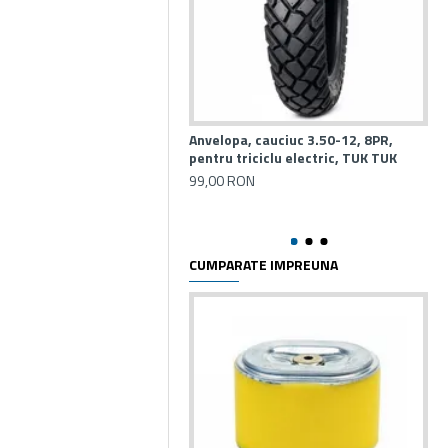
Anvelopa, cauciuc 3.50-12, 8PR,
Cau
pentru triciclu electric, TUK TUK
(6
99,00 RON
70
CUMPARATE IMPREUNA