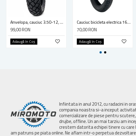
Anvelopa, cauciuc 3.50-12, 8PR, pentru triciclu electric, TUK TUK
Cauciuc bicicleta electrica 16x2.50, (62-305), Vee Rubber VRB317
99,00 RON
70,00 RON
Adaugă în Coş
Adaugă în Coş
Infiintata in anul 2012, cu radacini in or
compania noastra si-a inceput activita
comercializare de piese pentru scutere, 
drujbe, offline. Un an mai tarziu am inc
crestem datorita echipei tinere cu care 
am patruns pe piata online. Ne aflam intr-o perpetua dezvoltar