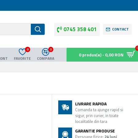
0745 358 401
CONTACT
0
0
0 produs(e) - 0,00 RON
CONT
FAVORITE
COMPARA
LIVRARE RAPIDA
Comanda ta ajunge rapid si
sigur, prin curier, in toate
localitatile din tara
GARANTIE PRODUSE
Persoane fizice:
24 luni