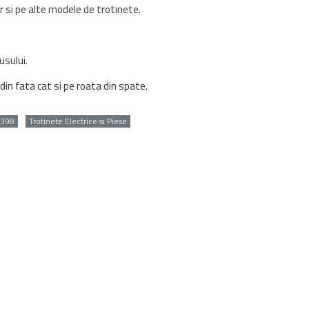
r si pe alte modele de trotinete.
usului.
in fata cat si pe roata din spate.
398
Trotinete Electrice si Piese