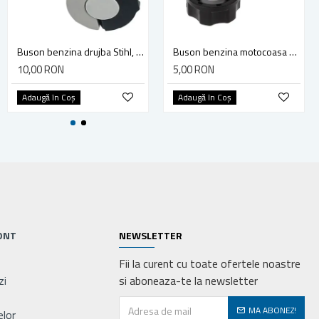
Cauciuc plin antiexplozie pentru Trotineta Electrica 8.5x2-6.1 (230 x 50) Xiaomi M365 Pro Pro2 Mi3 1s - Model Tricolor
Buson benzina drujba Stihl, model cu clapeta
Buson benzina motocoasa TL43/52
55,00 RON
10,00 RON
5,00 RON
Adaugă în Coş
Adaugă în Coş
Adaugă în Coş
ONT
NEWSLETTER
Fii la curent cu toate ofertele noastre
zi
si aboneaza-te la newsletter
MA ABONEZ!
elor