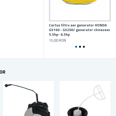
Cartus filtru aer generator HONDA
Apa
GX160 - GX200/ generator chinezesc
Ya
5.5hp- 6.5hp
15
15,00 RON
TOR
STOC EPUIZAT