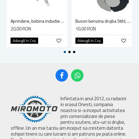
Aprindere, bobina inductie motocoasa chinezeasca TL43 TL 52, Ruris Dac 210, Dac 310
Buson benzina drujba Stihl, model cu clapeta
20,00 RON
10,00 RON
Adaugă în Coş
Adaugă în Coş
Infiintata in anul 2012, cu radacini
in orasul Onesti, compania
noastra si-a inceput activitatea
prin comercializare de piese
pentru scutere, atv-uri si drujbe,
offline. Un an mai tarziu am inceput sa crestem datorita
echipei tinere cu care lucram si am patruns pe piata online.