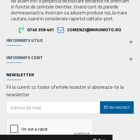
Ne aflam intr-o perpetua dezvoltare deoarece ne orientam
in functie de cerintele clientilor, tinand cont de parerile
dumneavoastra. Incercam sa aducem produse noi, la mare
cautare, luand in considerare raportul calitate-pret.
0745 358 401
COMENZI@MIROMOTO.RO
INFORMATII UTILE
INFORMATII CONT
NEWSLETTER
Fii la curent cu toate ofertele noastre si aboneaza-te la
newsletter
MA ABONEZ!