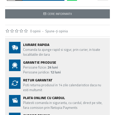
CERE INFORMATII
0 opinii
-
Spune-ţi opinia
LIVRARE RAPIDA
Comanda ta ajunge rapid si sigur, prin curier, in toate
localitatile din tara
GARANTIE PRODUSE
Persoane fizice:
24 luni
Persoane juridice:
12 luni
RETUR GARANTAT
Poti returna produsul in 14 zile calendaristice daca nu
esti multumit
PLATA ONLINE CU CARDUL
Platesti comanda in siguranta, cu cardul, direct pe site,
fara comision prin Netopia Payments