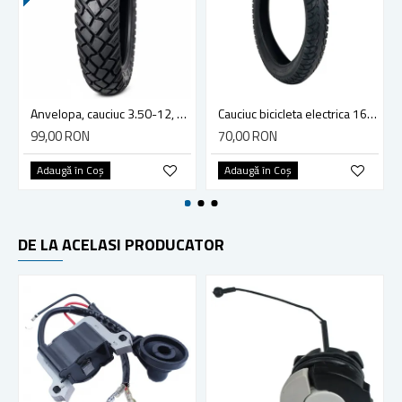
Anvelopa, cauciuc 3.50-12, 8PR, pentru triciclu electric, TUK TUK
Cauciuc bicicleta electrica 16x2.50, (62-305), Vee Rubber VRB317
99,00 RON
70,00 RON
Adaugă în Coş
Adaugă în Coş
DE LA ACELASI PRODUCATOR