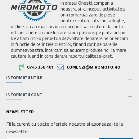
in orasul Onesti, compania
noastra si-a inceput activitatea
prin comercializare de piese
pentru scutere, atv-uri si drujbe,
offline. Un an mai tarziu am inceput sa crestem datorita
echipei tinere cu care lucram si am patruns pe piata online.
Ne aflam intr-o perpetua dezvoltare deoarece ne orientam
in functie de cerintele clientilor, tinand cont de parerile
dumneavoastra. Incercam sa aducem produse noi, la mare
cautare, luand in considerare raportul calitate-pret.
0745 358 401
COMENZI@MIROMOTO.RO
INFORMATII UTILE
INFORMATII CONT
NEWSLETTER
Fii la curent cu toate ofertele noastre si aboneaza-te la
newsletter