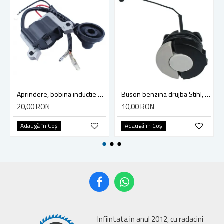
Aprindere, bobina inductie motocoasa chinezeasca TL43 TL 52, Ruris Dac 210, Dac 310
Buson benzina drujba Stihl, model cu clapeta
20,00 RON
10,00 RON
Adaugă în Coş
Adaugă în Coş
Infiintata in anul 2012, cu radacini