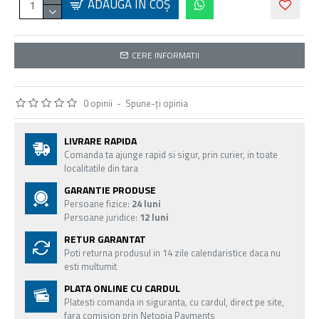
ADAUGĂ ÎN COŞ
CERE INFORMATII
0 opinii
-
Spune-ţi opinia
LIVRARE RAPIDA
Comanda ta ajunge rapid si sigur, prin curier, in toate
localitatile din tara
GARANTIE PRODUSE
Persoane fizice:
24 luni
Persoane juridice:
12 luni
RETUR GARANTAT
Poti returna produsul in 14 zile calendaristice daca nu
esti multumit
PLATA ONLINE CU CARDUL
Platesti comanda in siguranta, cu cardul, direct pe site,
fara comision prin Netopia Payments