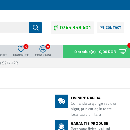
0745 358 401
CONTACT
0
0
0 produs(e) - 0,00 RON
CONT
FAVORITE
COMPARA
re S247 4PR
LIVRARE RAPIDA
Comanda ta ajunge rapid si
sigur, prin curier, in toate
localitatile din tara
GARANTIE PRODUSE
Persoane fizice:
24 luni