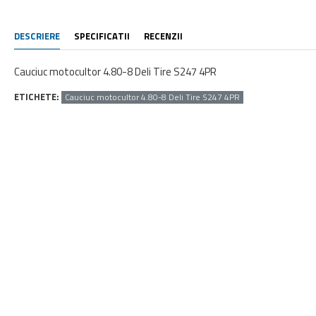
DESCRIERE
SPECIFICATII
RECENZII
Cauciuc motocultor 4.80-8 Deli Tire S247 4PR
ETICHETE:
Cauciuc motocultor 4.80-8 Deli Tire S247 4PR