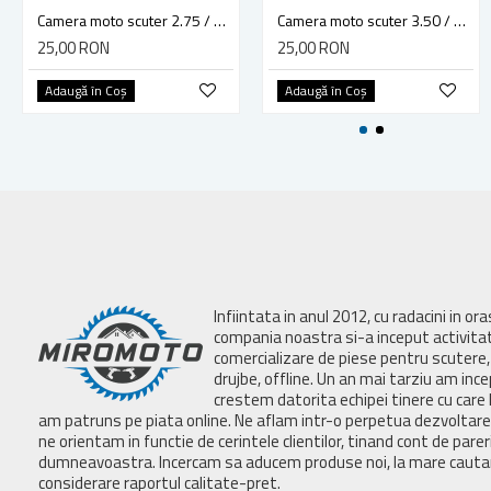
Camera moto scuter 2.75 / 3.00 - 8 Vee Rubber TR4
Camera moto scuter 3.50 / 4.00 - 8 Vee Rubber TR4
25,00 RON
25,00 RON
Adaugă în Coş
Adaugă în Coş
Infiintata in anul 2012, cu radacini in or
compania noastra si-a inceput activita
comercializare de piese pentru scutere, 
drujbe, offline. Un an mai tarziu am inc
crestem datorita echipei tinere cu care 
am patruns pe piata online. Ne aflam intr-o perpetua dezvoltar
ne orientam in functie de cerintele clientilor, tinand cont de parer
dumneavoastra. Incercam sa aducem produse noi, la mare cautar
considerare raportul calitate-pret.