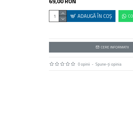
69,00 RON
ADAUGĂ ÎN COŞ
CO
CERE INFORMATII
0 opinii
-
Spune-ţi opinia