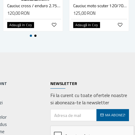
Camera roata motocultor 4.50-12
Cauciuc cross / enduro 2.75-10 Deli Tire SB-114
Cauciuc moto scuter 120/70-12 Deli Tire SC106, G042K8
20,00 RON
120,00 RON
125,00 RON
Adaugă în Coş
Adaugă în Coş
Adaugă în Coş
ONT
NEWSLETTER
Fii la curent cu toate ofertele noastre
zi
si aboneaza-te la newsletter
MA ABONEZ!
elor
odus
ne