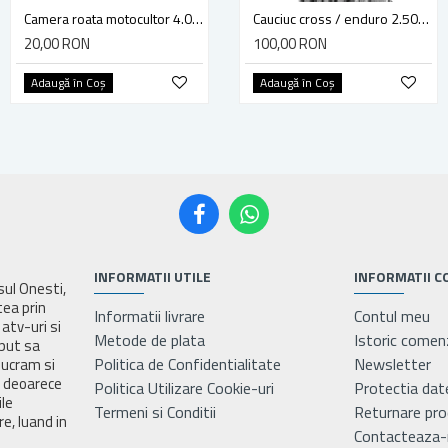
Camera roata motocultor 4.00-10
Camera roata motocultor 4.00-12
Cauciuc cross / enduro 2.50-10 Deli Tire SB-114, F80A78
20,00 RON
20,00 RON
100,00 RON
Adaugă în Coş
Adaugă în Coş
Adaugă în Coş
INFORMATII UTILE
INFORMATII C
asul Onesti,
tea prin
Informatii livrare
Contul meu
atv-uri si
Metode de plata
Istoric comen
eput sa
Politica de Confidentialitate
Newsletter
lucram si
e deoarece
Politica Utilizare Cookie-uri
Protectia dat
ile
Termeni si Conditii
Returnare pr
e, luand in
Contacteaza-