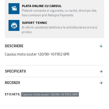
PLATA ONLINE CU CARDUL
Platesti comanda in siguranta, cu cardul, direct pe site,
fara comision prin Netopia Payments
SUPORT TEHNIC
Iti oferim asistenta telefonica la achizitionarea oricarui
produs
DESCRIERE
Cauciuc moto scuter 120/90-10 F952 6PR
SPECIFICATII
RECENZII
ETICHETE:
Cauciuc moto scuter 120/90-10 F952 6PR