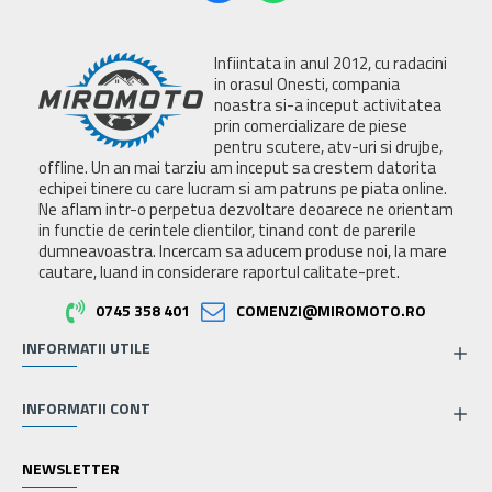
Infiintata in anul 2012, cu radacini
in orasul Onesti, compania
noastra si-a inceput activitatea
prin comercializare de piese
pentru scutere, atv-uri si drujbe,
offline. Un an mai tarziu am inceput sa crestem datorita
echipei tinere cu care lucram si am patruns pe piata online.
Ne aflam intr-o perpetua dezvoltare deoarece ne orientam
in functie de cerintele clientilor, tinand cont de parerile
dumneavoastra. Incercam sa aducem produse noi, la mare
cautare, luand in considerare raportul calitate-pret.
0745 358 401
COMENZI@MIROMOTO.RO
INFORMATII UTILE
INFORMATII CONT
NEWSLETTER