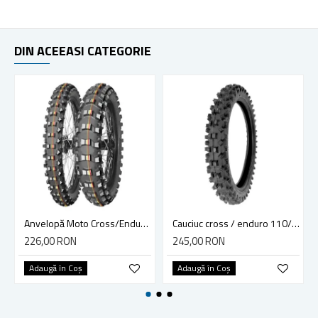
DIN ACEEASI CATEGORIE
Anvelopă Moto Cross/Enduro MITAS 60/100-14 TT 29M TERRA FORCE-MX
Cauciuc cross / enduro 110/90-19 F724 4PR TT
226,00 RON
245,00 RON
Adaugă în Coş
Adaugă în Coş