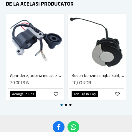
DE LA ACELASI PRODUCATOR
Aprindere, bobina inductie motocoasa chinezeasca TL43 TL 52, Ruris Dac 210, Dac 310
Buson benzina drujba Stihl, model cu clapeta
20,00 RON
10,00 RON
Adaugă în Coş
Adaugă în Coş