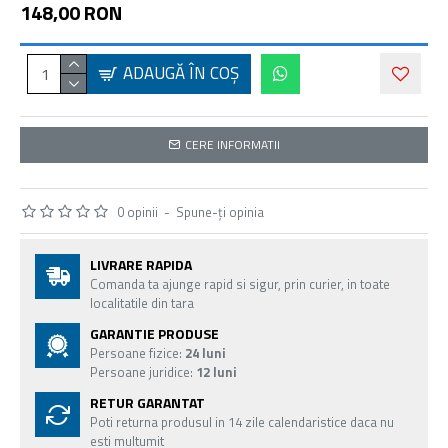
148,00 RON
ADAUGĂ ÎN COŞ
CERE INFORMATII
0 opinii
-
Spune-ţi opinia
LIVRARE RAPIDA
Comanda ta ajunge rapid si sigur, prin curier, in toate
localitatile din tara
GARANTIE PRODUSE
Persoane fizice:
24 luni
Persoane juridice:
12 luni
RETUR GARANTAT
Poti returna produsul in 14 zile calendaristice daca nu
esti multumit