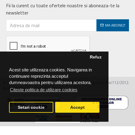
Fii la curent cu toate ofertele noastre si aboneaza-te la
newsletter
MA ABONEZ!
Refuz
Acest site utilizeaza cookies. Navigarea in
continuare reprezinta acceptul
© 2026 MIRALEX PARTS SRL, CIF: RO30468586, Nr.reg.com: J04/712/2012.
dumneavoastra pentru utilizarea acestora.
All Rights Reserved - by DevPro.ro
Citeste politica de utilizare cookies
Setari cookie
Accept