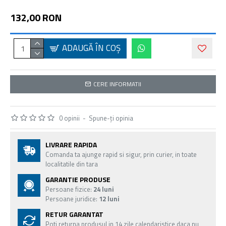
132,00 RON
ADAUGĂ ÎN COŞ
CERE INFORMATII
0 opinii
-
Spune-ţi opinia
LIVRARE RAPIDA
Comanda ta ajunge rapid si sigur, prin curier, in toate
localitatile din tara
GARANTIE PRODUSE
Persoane fizice:
24 luni
Persoane juridice:
12 luni
RETUR GARANTAT
Poti returna produsul in 14 zile calendaristice daca nu