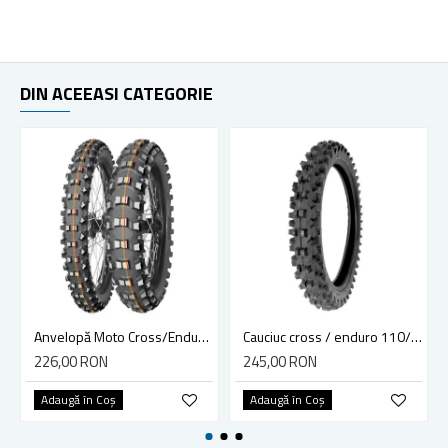
DIN ACEEASI CATEGORIE
Anvelopă Moto Cross/Enduro MITAS 60/100-14 TT 29M TERRA FORCE-MX
Cauciuc cross / enduro 110/90-19 F724 4PR TT
226,00 RON
245,00 RON
Adaugă în Coş
Adaugă în Coş