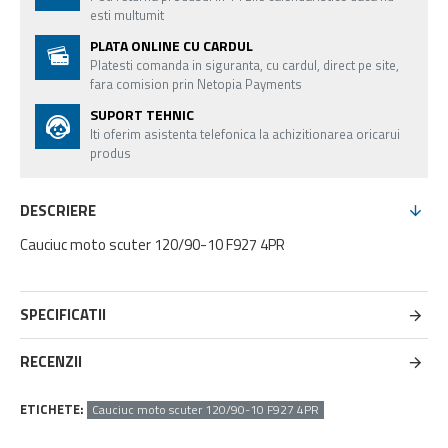
esti multumit
PLATA ONLINE CU CARDUL
Platesti comanda in siguranta, cu cardul, direct pe site,
fara comision prin Netopia Payments
SUPORT TEHNIC
Iti oferim asistenta telefonica la achizitionarea oricarui
produs
DESCRIERE
Cauciuc moto scuter 120/90-10 F927 4PR
SPECIFICATII
RECENZII
ETICHETE:
Cauciuc moto scuter 120/90-10 F927 4PR