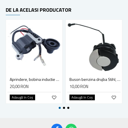
DE LA ACELASI PRODUCATOR
Aprindere, bobina inductie motocoasa chinezeasca TL43 TL 52, Ruris Dac 210, Dac 310
Buson benzina drujba Stihl, model cu clapeta
20,00 RON
10,00 RON
Adaugă în Coş
Adaugă în Coş