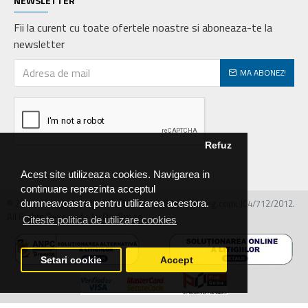
NEWSLETTER
Fii la curent cu toate ofertele noastre si aboneaza-te la
newsletter
MA ABONEZ!
Refuz
Acest site utilizeaza cookies. Navigarea in
continuare reprezinta acceptul
© 2026 MIRALEX PARTS SRL, CIF: RO30468586, Nr.reg.com: J04/712/2012.
dumneavoastra pentru utilizarea acestora.
All Rights Reserved - by DevPro.ro
Citeste politica de utilizare cookies
Setari cookie
Accept