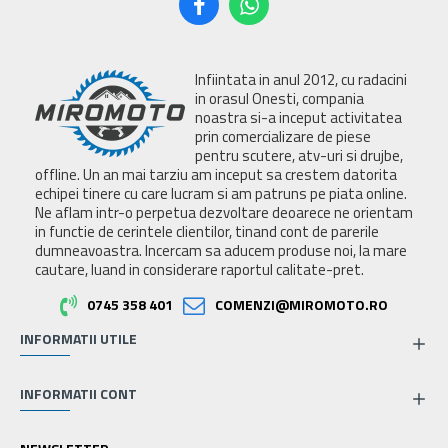
Infiintata in anul 2012, cu radacini
in orasul Onesti, compania
noastra si-a inceput activitatea
prin comercializare de piese
pentru scutere, atv-uri si drujbe,
offline. Un an mai tarziu am inceput sa crestem datorita
echipei tinere cu care lucram si am patruns pe piata online.
Ne aflam intr-o perpetua dezvoltare deoarece ne orientam
in functie de cerintele clientilor, tinand cont de parerile
dumneavoastra. Incercam sa aducem produse noi, la mare
cautare, luand in considerare raportul calitate-pret.
0745 358 401
COMENZI@MIROMOTO.RO
INFORMATII UTILE
INFORMATII CONT