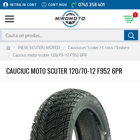
0745 358 401
INTRA IN CONT
CONT NOU
0
PIESE SCUTER/ MOPED
Cauciucuri Scuter / Cross / Enduro
Cauciuc moto scuter 120/70-12 F952 6PR
CAUCIUC MOTO SCUTER 120/70-12 F952 6PR