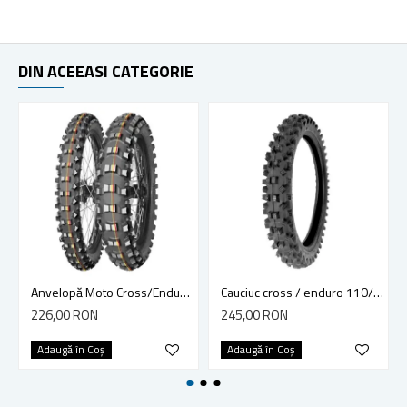
DIN ACEEASI CATEGORIE
Anvelopă Moto Cross/Enduro MITAS 60/100-14 TT 29M TERRA FORCE-MX
Cauciuc cross / enduro 110/90-19 F724 4PR TT
226,00 RON
245,00 RON
Adaugă în Coş
Adaugă în Coş