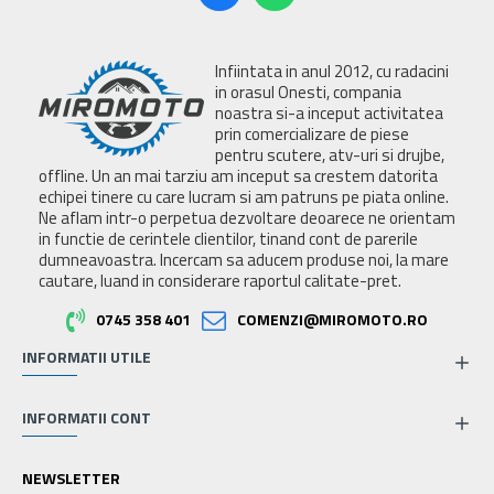
Infiintata in anul 2012, cu radacini
in orasul Onesti, compania
noastra si-a inceput activitatea
prin comercializare de piese
pentru scutere, atv-uri si drujbe,
offline. Un an mai tarziu am inceput sa crestem datorita
echipei tinere cu care lucram si am patruns pe piata online.
Ne aflam intr-o perpetua dezvoltare deoarece ne orientam
in functie de cerintele clientilor, tinand cont de parerile
dumneavoastra. Incercam sa aducem produse noi, la mare
cautare, luand in considerare raportul calitate-pret.
0745 358 401
COMENZI@MIROMOTO.RO
INFORMATII UTILE
INFORMATII CONT
NEWSLETTER