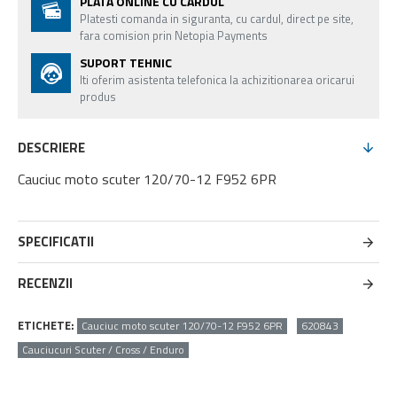
PLATA ONLINE CU CARDUL
Platesti comanda in siguranta, cu cardul, direct pe site,
fara comision prin Netopia Payments
SUPORT TEHNIC
Iti oferim asistenta telefonica la achizitionarea oricarui
produs
DESCRIERE
Cauciuc moto scuter 120/70-12 F952 6PR
SPECIFICATII
RECENZII
ETICHETE:
Cauciuc moto scuter 120/70-12 F952 6PR
620843
Cauciucuri Scuter / Cross / Enduro