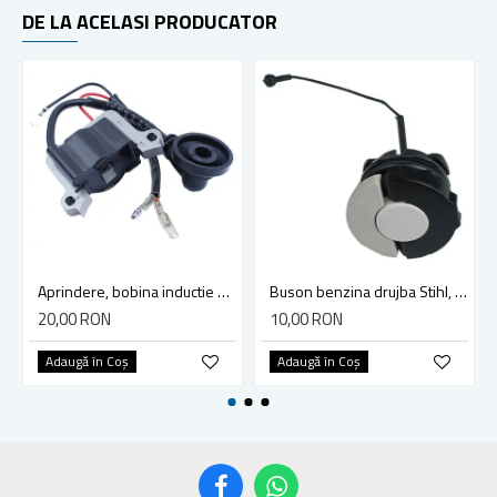
DE LA ACELASI PRODUCATOR
Aprindere, bobina inductie motocoasa chinezeasca TL43 TL 52, Ruris Dac 210, Dac 310
Buson benzina drujba Stihl, model cu clapeta
20,00 RON
10,00 RON
Adaugă în Coş
Adaugă în Coş