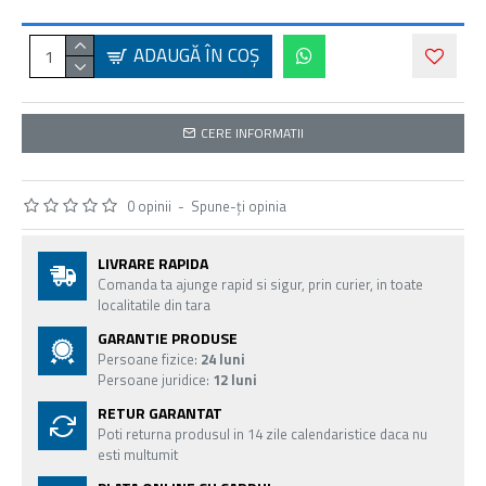
ADAUGĂ ÎN COŞ
CERE INFORMATII
0 opinii
-
Spune-ţi opinia
LIVRARE RAPIDA
Comanda ta ajunge rapid si sigur, prin curier, in toate
localitatile din tara
GARANTIE PRODUSE
Persoane fizice:
24 luni
Persoane juridice:
12 luni
RETUR GARANTAT
Poti returna produsul in 14 zile calendaristice daca nu
esti multumit