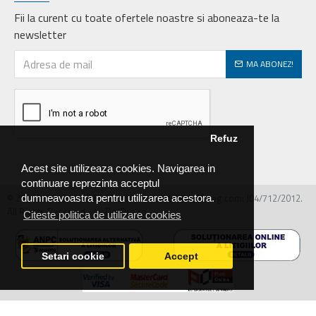
Fii la curent cu toate ofertele noastre si aboneaza-te la
newsletter
MA ABONEZ!
Refuz
Acest site utilizeaza cookies. Navigarea in
continuare reprezinta acceptul
© 2026 MIRALEX PARTS SRL, CIF: RO30468586, Nr.reg.com: J04/712/2012.
dumneavoastra pentru utilizarea acestora.
All Rights Reserved - by DevPro.ro
Citeste politica de utilizare cookies
Setari cookie
Accept