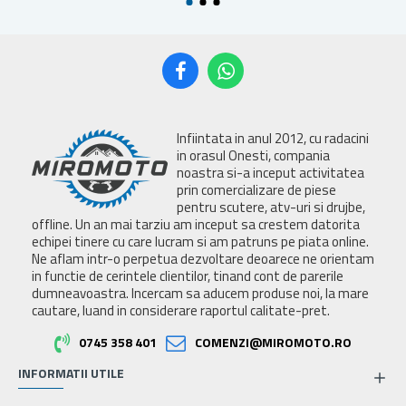
Infiintata in anul 2012, cu radacini
in orasul Onesti, compania
noastra si-a inceput activitatea
prin comercializare de piese
pentru scutere, atv-uri si drujbe,
offline. Un an mai tarziu am inceput sa crestem datorita
echipei tinere cu care lucram si am patruns pe piata online.
Ne aflam intr-o perpetua dezvoltare deoarece ne orientam
in functie de cerintele clientilor, tinand cont de parerile
dumneavoastra. Incercam sa aducem produse noi, la mare
cautare, luand in considerare raportul calitate-pret.
0745 358 401
COMENZI@MIROMOTO.RO
INFORMATII UTILE