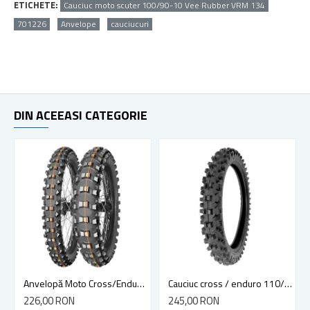
ETICHETE:
Cauciuc moto scuter 100/90-10 Vee Rubber VRM 134
701226
Anvelope
cauciucuri
DIN ACEEASI CATEGORIE
Anvelopă Moto Cross/Enduro MITAS 60/100-14 TT 29M TERRA FORCE-MX
Cauciuc cross / enduro 110/90-19 F724 4PR TT
226,00 RON
245,00 RON