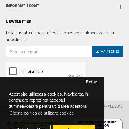
INFORMATII CONT
NEWSLETTER
Fii la curent cu toate ofertele noastre si aboneaza-te la
newsletter
MA ABONEZ!
Refuz
Acest site utilizeaza cookies. Navigarea in
continuare reprezinta acceptul
© 2026 MIRALEX PARTS SRL, CIF: RO30468586, Nr.reg.com: J04/712/2012.
dumneavoastra pentru utilizarea acestora.
All Rights Reserved - by DevPro.ro
Citeste politica de utilizare cookies