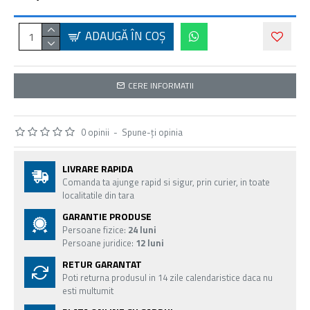
ADAUGĂ ÎN COŞ
CERE INFORMATII
0 opinii
-
Spune-ţi opinia
LIVRARE RAPIDA
Comanda ta ajunge rapid si sigur, prin curier, in toate
localitatile din tara
GARANTIE PRODUSE
Persoane fizice:
24 luni
Persoane juridice:
12 luni
RETUR GARANTAT
Poti returna produsul in 14 zile calendaristice daca nu
esti multumit