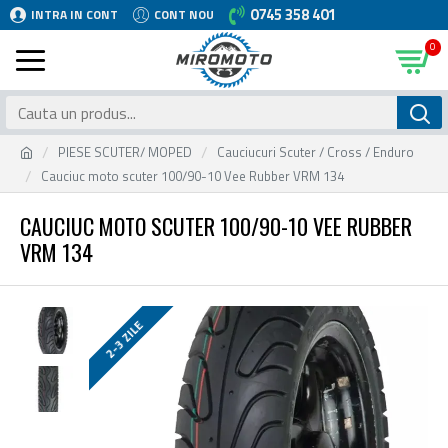
0745 358 401
INTRA IN CONT
CONT NOU
0
PIESE SCUTER/ MOPED
Cauciucuri Scuter / Cross / Enduro
Cauciuc moto scuter 100/90-10 Vee Rubber VRM 134
CAUCIUC MOTO SCUTER 100/90-10 VEE RUBBER
VRM 134
2-3 ZILE