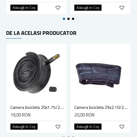
Adaugă în Coş
Adaugă în Coş
DE LA ACELASI PRODUCATOR
Camera bicicleta 20x1.75/2.125, Vee Rubber, (47-406), Made in Thailanda
Camera bicicleta 29x2.10/2.25 (valva lunga - 48mm) Vee Rubber
19,00 RON
20,00 RON
Adaugă în Coş
Adaugă în Coş