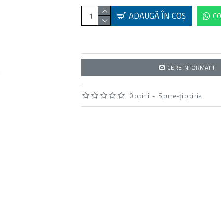
ADAUGĂ ÎN COŞ
CO
CERE INFORMATII
0 opinii
-
Spune-ţi opinia