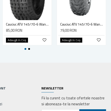
Cauciuc ATV 145/70-6 Wanda Journey P330 4PR
Cauciuc ATV 145/70-6 Wanda Journey P319 2PR
Cauciuc ATV 145/70-6 Wanda Journey P330 4PR
79,00 RON
85,00 RON
79,00 RON
Adaugă în Coş
Adaugă în Coş
Adaugă în Coş
ONT
NEWSLETTER
Fii la curent cu toate ofertele noastre
zi
si aboneaza-te la newsletter