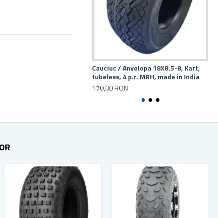
Cauciuc / Anvelopa 18X8.5-8, Kart,
Cau
tubeless, 4 p.r. MRH, made in India
Bi
170,00 RON
95
TOR