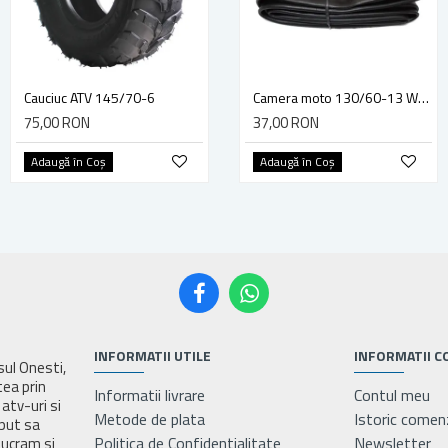
Cauciuc ATV 145/70-6
Cauciuc ATV 145/70-6 Wanda Journey P319 2PR
Camera moto 130/60-13 Wanda
75,00 RON
85,00 RON
37,00 RON
Adaugă în Coş
Adaugă în Coş
Adaugă în Coş
INFORMATII UTILE
INFORMATII C
asul Onesti,
tea prin
Informatii livrare
Contul meu
atv-uri si
Metode de plata
Istoric comen
eput sa
Politica de Confidentialitate
Newsletter
lucram si