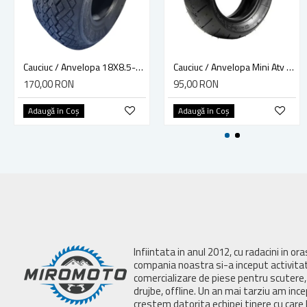
Cauciuc / Anvelopa 18X8.5-8, Kart, tubeless, 4 p.r. MRH, made in India
Cauciuc / Anvelopa Mini Atv / Pocket Bike 90/65-6.5
170,00 RON
95,00 RON
Adaugă în Coş
Adaugă în Coş
Infiintata in anul 2012, cu radacini in or
compania noastra si-a inceput activita
comercializare de piese pentru scutere, 
drujbe, offline. Un an mai tarziu am inc
crestem datorita echipei tinere cu care 