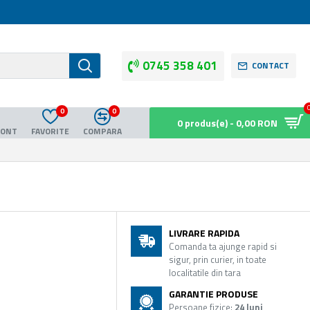
0745 358 401
CONTACT
0
0
0 produs(e) - 0,00 RON
CONT
FAVORITE
COMPARA
LIVRARE RAPIDA
Comanda ta ajunge rapid si
sigur, prin curier, in toate
localitatile din tara
GARANTIE PRODUSE
Persoane fizice:
24 luni