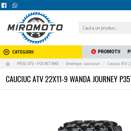
PROMOTII
P
CATEGORII
PIESE ATV / POCKET BIKE
Anvelope, cauciucuri
Cauciuc ATV 
CAUCIUC ATV 22X11-9 WANDA JOURNEY P35