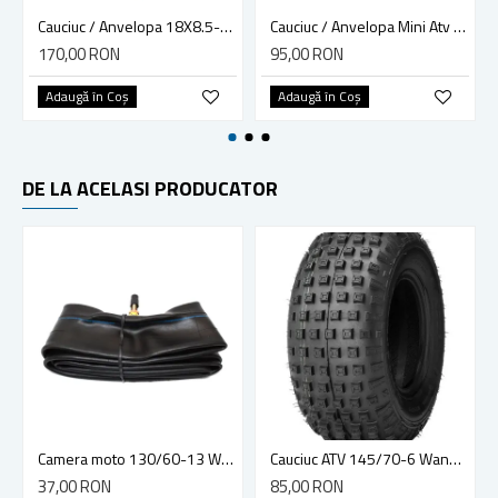
Cauciuc / Anvelopa 18X8.5-8, Kart, tubeless, 4 p.r. MRH, made in India
Cauciuc / Anvelopa Mini Atv / Pocket Bike 90/65-6.5
170,00 RON
95,00 RON
Adaugă în Coş
Adaugă în Coş
DE LA ACELASI PRODUCATOR
Camera moto 130/60-13 Wanda
Cauciuc ATV 145/70-6 Wanda Journey P319 2PR
37,00 RON
85,00 RON