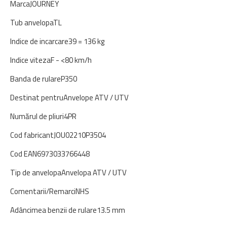
Marca
JOURNEY
Tub anvelopa
TL
Indice de incarcare
39 = 136 kg
Indice viteza
F - <80 km/h
Banda de rulare
P350
Destinat pentru
Anvelope ATV / UTV
Numărul de pliuri
4PR
Cod fabricant
JOU02210P3504
Cod EAN
6973033766448
Tip de anvelopa
Anvelopa ATV / UTV
Comentarii/Remarci
NHS
Adâncimea benzii de rulare
13.5 mm