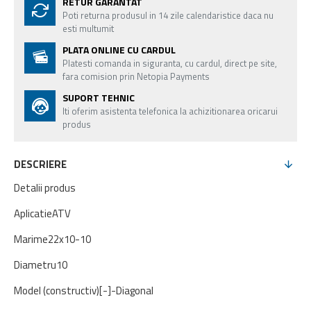
RETUR GARANTAT
Poti returna produsul in 14 zile calendaristice daca nu
esti multumit
PLATA ONLINE CU CARDUL
Platesti comanda in siguranta, cu cardul, direct pe site,
fara comision prin Netopia Payments
SUPORT TEHNIC
Iti oferim asistenta telefonica la achizitionarea oricarui
produs
DESCRIERE
Detalii produs
Aplicatie
ATV
Marime
22x10-10
Diametru
10
Model (constructiv)
[-]-Diagonal