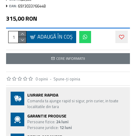
6973033766448
EAN:
315,00 RON
ADAUGĂ ÎN COŞ
CERE INFORMATII
0 opinii
-
Spune-ţi opinia
LIVRARE RAPIDA
Comanda ta ajunge rapid si sigur, prin curier, in toate
localitatile din tara
GARANTIE PRODUSE
Persoane fizice:
24 luni
Persoane juridice:
12 luni