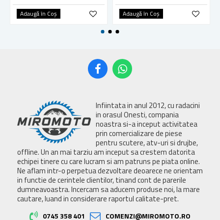
Adaugă în Coş
Adaugă în Coş
Infiintata in anul 2012, cu radacini
in orasul Onesti, compania
noastra si-a inceput activitatea
prin comercializare de piese
pentru scutere, atv-uri si drujbe,
offline. Un an mai tarziu am inceput sa crestem datorita
echipei tinere cu care lucram si am patruns pe piata online.
Ne aflam intr-o perpetua dezvoltare deoarece ne orientam
in functie de cerintele clientilor, tinand cont de parerile
dumneavoastra. Incercam sa aducem produse noi, la mare
cautare, luand in considerare raportul calitate-pret.
0745 358 401
COMENZI@MIROMOTO.RO