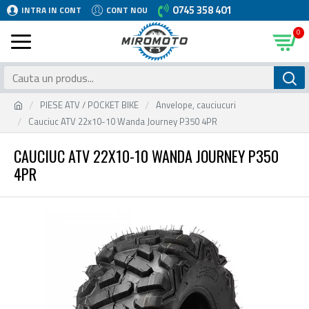
0745 358 401
INTRA IN CONT
CONT NOU
0
PIESE ATV / POCKET BIKE
Anvelope, cauciucuri
Cauciuc ATV 22x10-10 Wanda Journey P350 4PR
CAUCIUC ATV 22X10-10 WANDA JOURNEY P350
4PR