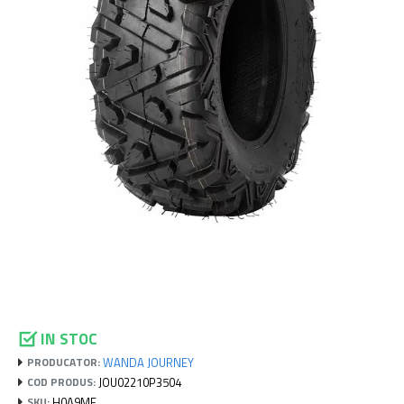
IN STOC
WANDA JOURNEY
PRODUCATOR:
JOU02210P3504
COD PRODUS:
H0A9MF
SKU: