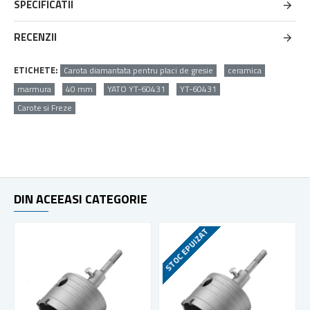
SPECIFICATII
RECENZII
ETICHETE:
Carota diamantata pentru placi de gresie
ceramica
marmura
40 mm
YATO YT-60431
YT-60431
Carote si Freze
DIN ACEEASI CATEGORIE
STOC EPUIZAT