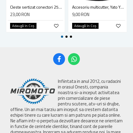
Cleste sertizat conectori 250 mm lama 4mm Yato YT-2254
Accesoriu multicutter, Yato YT-34689, sistem Yato Quick Release, slefuire, 90 mm, ceramica, abrazive
23,00 RON
9,00 RON
Adaugă în Coş
Adaugă în Coş
Infiintata in anul 2012, cu radacini
in orasul Onesti, compania
noastra si-a inceput activitatea
prin comercializare de piese
pentru scutere, atv-uri si drujbe,
offline. Un an mai tarziu am inceput sa crestem datorita
echipei tinere cu care lucram si am patruns pe piata online.
Ne aflam intr-o perpetua dezvoltare deoarece ne orientam
in functie de cerintele clientilor, tinand cont de parerile
dumneavoastra. Incercam sa aducem produse noi, la mare