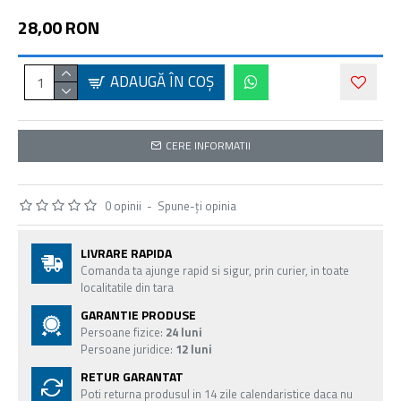
28,00 RON
ADAUGĂ ÎN COŞ
CERE INFORMATII
0 opinii
-
Spune-ţi opinia
LIVRARE RAPIDA
Comanda ta ajunge rapid si sigur, prin curier, in toate
localitatile din tara
GARANTIE PRODUSE
Persoane fizice:
24 luni
Persoane juridice:
12 luni
RETUR GARANTAT
Poti returna produsul in 14 zile calendaristice daca nu